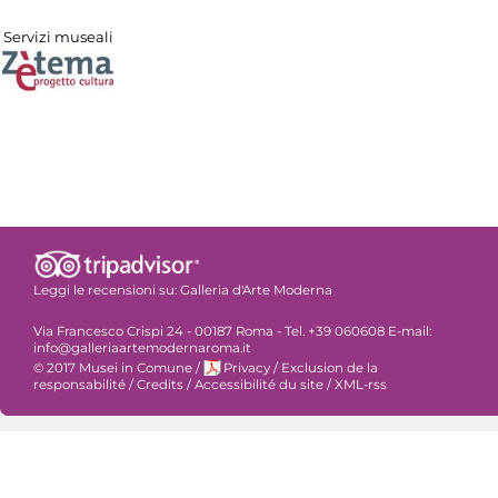
Servizi museali
Leggi le recensioni su:
Galleria d'Arte Moderna
Via Francesco Crispi 24 - 00187 Roma - Tel. +39 060608 E-mail:
info@galleriaartemodernaroma.it
© 2017 Musei in Comune
/
Privacy
/
Exclusion de la
responsabilité
/
Credits
/
Accessibilité du site
/
XML-rss