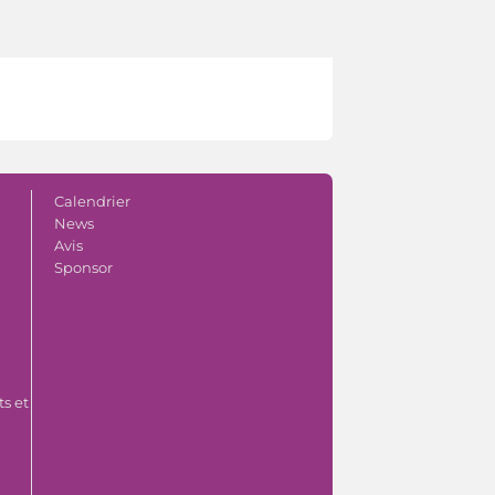
Calendrier
News
Avis
Sponsor
s et