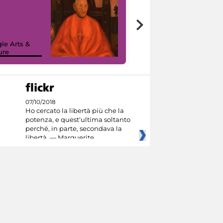
7 nuovi in-
painting tour
sulla piattaforma
le Arts &
Google Arts &
ure
Culture
07/10/2018
Ho cercato la libertà più che la
potenza, e quest'ultima soltanto
perché, in parte, secondava la
libertà. — Marguerite