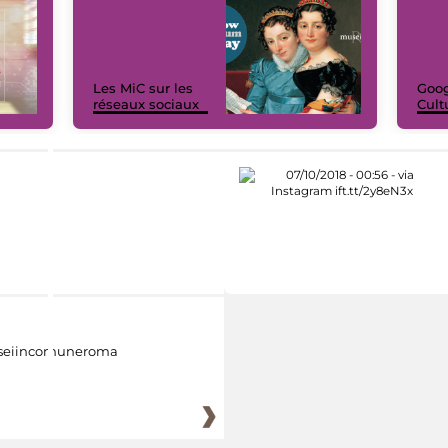
Les MiC sur les
Goog
réseaux sociaux
Cult
eiincomuneroma