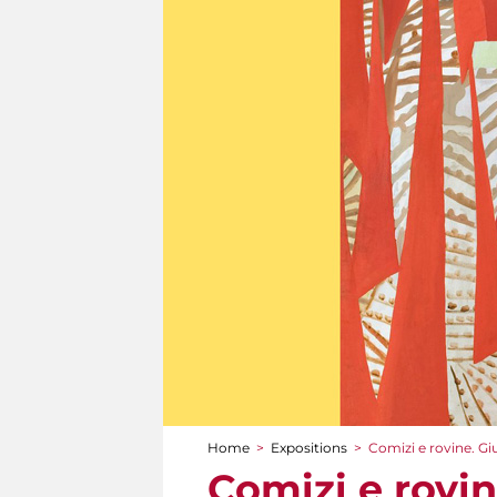
Home
>
Expositions
>
Comizi e rovine. Giu
You are here
Comizi e rovin