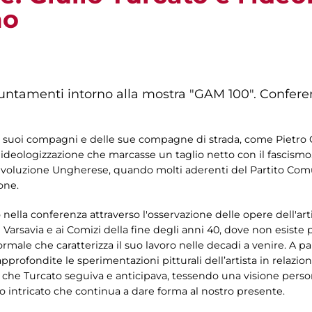
mo
untamenti intorno alla mostra "GAM 100". Confere
ei suoi compagni e delle sue compagne di strada, come Pietro C
e ideologizzazione che marcasse un taglio netto con il fascism
Rivoluzione Ungherese, quando molti aderenti del Partito Comun
one.
 nella conferenza attraverso l'osservazione delle opere dell'art
Varsavia e ai Comizi della fine degli anni 40, dove non esiste p
formale che caratterizza il suo lavoro nelle decadi a venire. A p
pprofondite le sperimentazioni pitturali dell’artista in relazi
ne che Turcato seguiva e anticipava, tessendo una visione pers
o intricato che continua a dare forma al nostro presente.