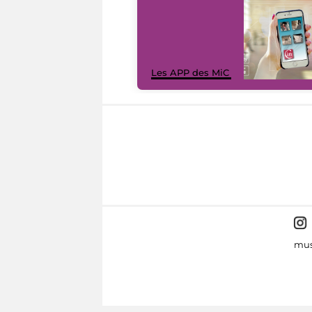
Les APP des MiC
mus