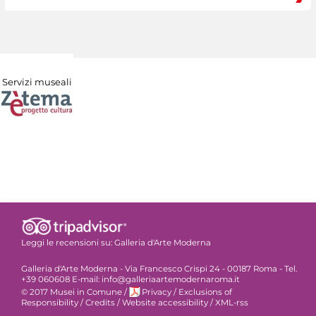
Servizi museali
Leggi le recensioni su:
Galleria d'Arte Moderna
Galleria d'Arte Moderna - Via Francesco Crispi 24 - 00187 Roma - Tel.
+39 060608 E-mail: info@galleriaartemodernaroma.it
© 2017 Musei in Comune
/
Privacy
/
Exclusions of
Responsibility
/
Credits
/
Website accessibility
/
XML-rss