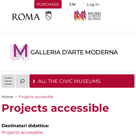
PURCHASE
Log In
GALLERIA D'ARTE MODERNA
ALL THE CIVIC MUSEUMS
Home
>
Projects accessible
You are here
Projects accessible
Destinatari didattica:
Projects accessible