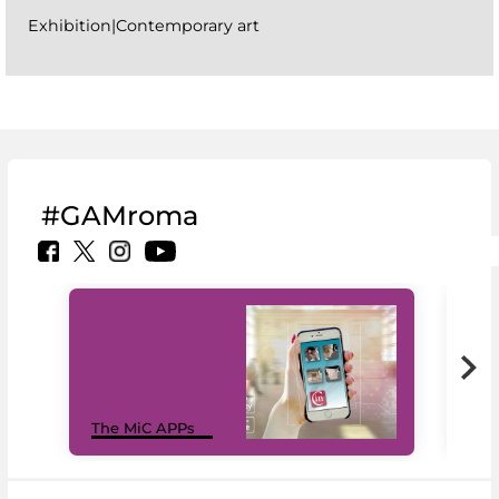
Exhibition|Contemporary art
#GAMroma
MiC
The MiC APPs
net