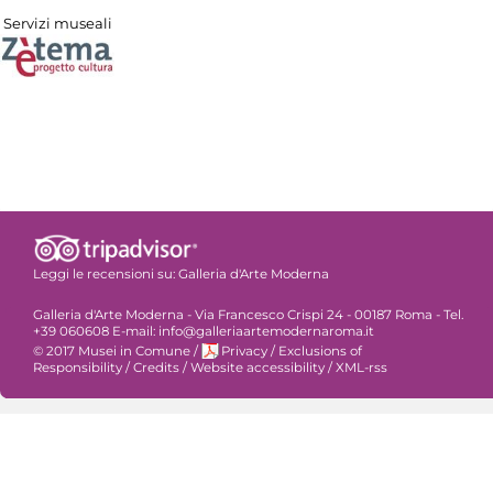
Servizi museali
Leggi le recensioni su:
Galleria d'Arte Moderna
Galleria d'Arte Moderna - Via Francesco Crispi 24 - 00187 Roma - Tel.
+39 060608 E-mail: info@galleriaartemodernaroma.it
© 2017 Musei in Comune
/
Privacy
/
Exclusions of
Responsibility
/
Credits
/
Website accessibility
/
XML-rss