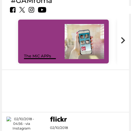
#GAMroma
MiC
The MiC APPs
net
02/10/2018