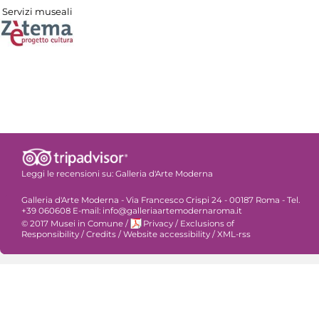
Servizi museali
Leggi le recensioni su:
Galleria d'Arte Moderna
Galleria d'Arte Moderna - Via Francesco Crispi 24 - 00187 Roma - Tel.
+39 060608 E-mail: info@galleriaartemodernaroma.it
© 2017 Musei in Comune
/
Privacy
/
Exclusions of
Responsibility
/
Credits
/
Website accessibility
/
XML-rss