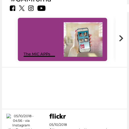
MiC
The MiC APPs
net
05/10/2018