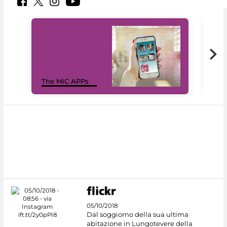
MiC
The MiC APPs
net
05/10/2018
Dal soggiorno della sua ultima
abitazione in Lungotevere della