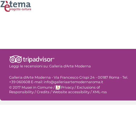
Leggi le recensioni su:
Galleria d'Arte Moderna
Galleria d'Arte Moderna - Via Francesco Crispi 24 - 00187 Roma - Tel.
+39 060608 E-mail: info@galleriaartemodernaroma.it
© 2017 Musei in Comune
/
Privacy
/
Exclusions of
Responsibility
/
Credits
/
Website accessibility
/
XML-rss