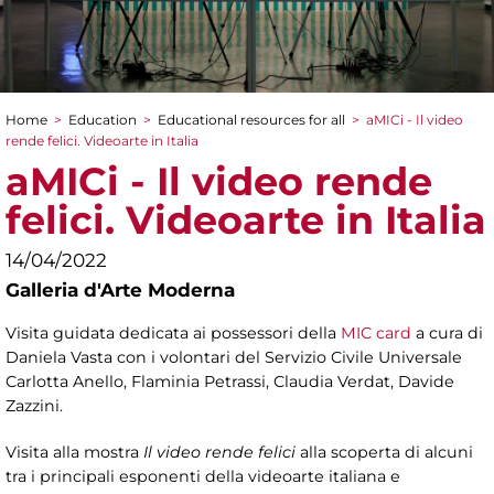
Home
>
Education
>
Educational resources for all
>
aMICi - Il video
You are here
rende felici. Videoarte in Italia
aMICi - Il video rende
felici. Videoarte in Italia
14/04/2022
Galleria d'Arte Moderna
Visita guidata dedicata ai possessori della
MIC card
a cura di
Daniela Vasta con i volontari del Servizio Civile Universale
Carlotta Anello, Flaminia Petrassi, Claudia Verdat, Davide
Zazzini.
Visita alla mostra
Il video rende felici
alla scoperta di alcuni
tra i principali esponenti della videoarte italiana e