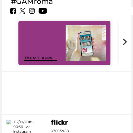
#GAMroma
MiC
The MiC APPs
net
07/10/2018