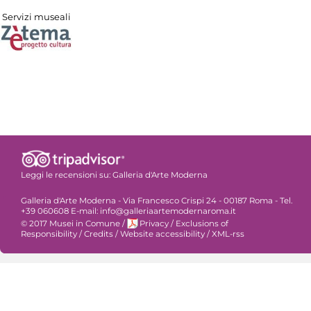
Servizi museali
Leggi le recensioni su:
Galleria d'Arte Moderna
Galleria d'Arte Moderna - Via Francesco Crispi 24 - 00187 Roma - Tel.
+39 060608 E-mail: info@galleriaartemodernaroma.it
© 2017 Musei in Comune
/
Privacy
/
Exclusions of
Responsibility
/
Credits
/
Website accessibility
/
XML-rss