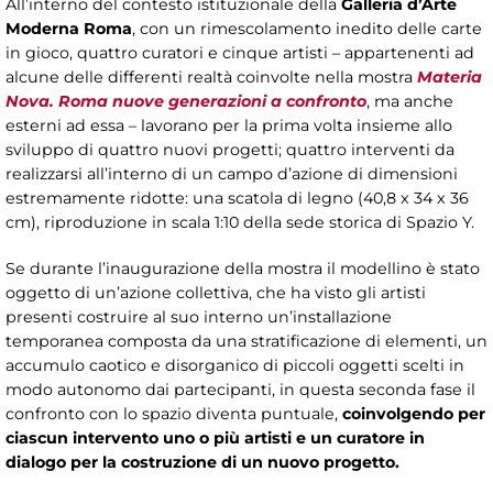
All’interno del contesto istituzionale della
Galleria d’Arte
Moderna Roma
, con un rimescolamento inedito delle carte
in gioco, quattro curatori e cinque artisti – appartenenti ad
alcune delle differenti realtà coinvolte nella mostra
Materia
Nova. Roma nuove generazioni a confronto
, ma anche
esterni ad essa – lavorano per la prima volta insieme allo
sviluppo di quattro nuovi progetti; quattro interventi da
realizzarsi all’interno di un campo d’azione di dimensioni
estremamente ridotte: una scatola di legno (40,8 x 34 x 36
cm), riproduzione in scala 1:10 della sede storica di Spazio Y.
Se durante l’inaugurazione della mostra il modellino è stato
oggetto di un’azione collettiva, che ha visto gli artisti
presenti costruire al suo interno un’installazione
temporanea composta da una stratificazione di elementi, un
accumulo caotico e disorganico di piccoli oggetti scelti in
modo autonomo dai partecipanti, in questa seconda fase il
confronto con lo spazio diventa puntuale,
coinvolgendo per
ciascun intervento uno o più artisti e un curatore in
dialogo per la costruzione di un nuovo progetto.