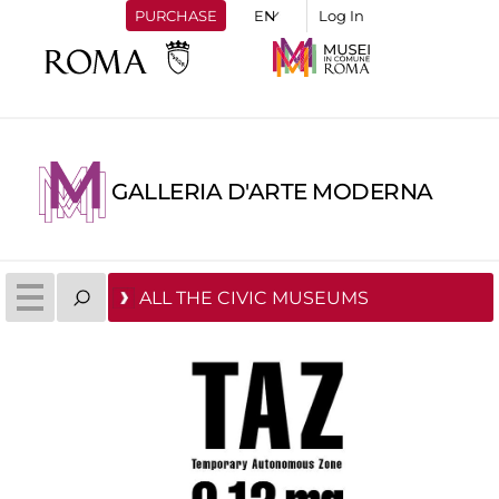
PURCHASE
Log In
GALLERIA D'ARTE MODERNA
ALL THE CIVIC MUSEUMS