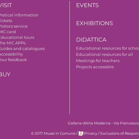
VISIT
EVENTS
Pratical information
Tickets
EXHIBITIONS
isitors service
MIC card
Educational tours
DIDATTICA
The MiC APPs
Educational resources for scho
Guides and catalogues
ccessibility
Educational resources for all
Your feedback
Meetings for teachers
Projects accessible
BUY
Galleria d'Arte Moderna - Via Francesco
© 2017 Musei in Comune
/
Privacy
/
Exclusions of Respons