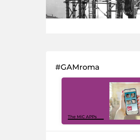
#GAMroma
The MiC APPs