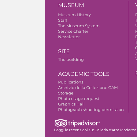
MUSEUM
Museum History
Staff
The Museum System
V
Service Charter
Newsletter
SITE
A
The building
ACADEMIC TOOLS
Publications
Archivio della Collezione GAM
Storage
Photo usage request
Graphics Hall
Photograph shooting permission
Leggi le recensioni su:
Galleria d'Arte Moderna