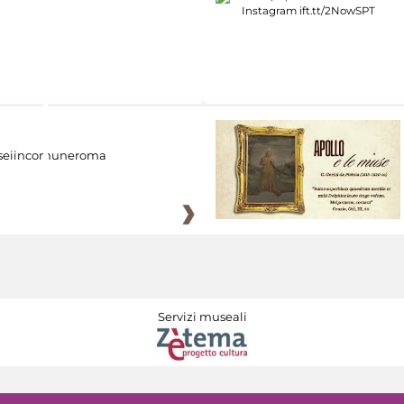
eiincomuneroma
Servizi museali