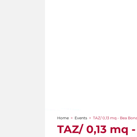
Home
>
Events
>
TAZ/ 0,13 mq - Bea Bona
You are here
TAZ/ 0,13 mq 