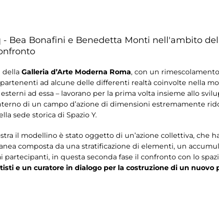
- Bea Bonafini e Benedetta Monti nell'ambito del
onfronto
e della
Galleria d’Arte Moderna Roma
, con un rimescolamento 
ppartenenti ad alcune delle differenti realtà coinvolte nella mo
esterni ad essa – lavorano per la prima volta insieme allo svil
l’interno di un campo d’azione di dimensioni estremamente rido
ella sede storica di Spazio Y.
ra il modellino è stato oggetto di un’azione collettiva, che ha v
anea composta da una stratificazione di elementi, un accumulo
 partecipanti, in questa seconda fase il confronto con lo spaz
tisti e un curatore in dialogo per la costruzione di un nuovo 