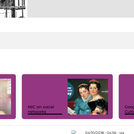
MiC on social
Goog
networks
Cult