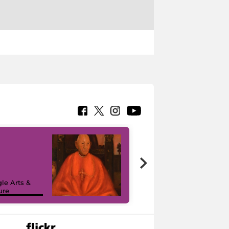
7 nuovi in-
painting tour
sulla piattaforma
le Arts &
Google Arts &
ure
Culture