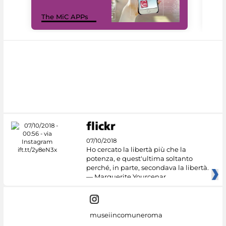
MiC
The MiC APPs
net
07/10/2018
Ho cercato la libertà più che la
potenza, e quest'ultima soltanto
perché, in parte, secondava la libertà.
— Marguerite Yourcenar
museiincomuneroma