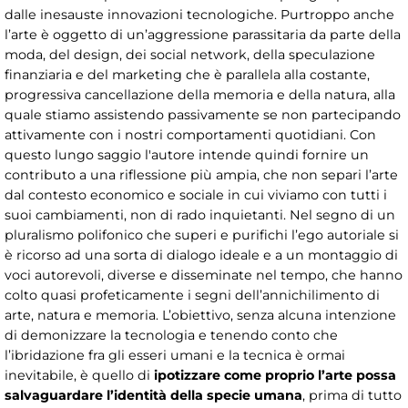
dalle inesauste innovazioni tecnologiche. Purtroppo anche
l’arte è oggetto di un’aggressione parassitaria da parte della
moda, del design, dei social network, della speculazione
finanziaria e del marketing che è parallela alla costante,
progressiva cancellazione della memoria e della natura, alla
quale stiamo assistendo passivamente se non partecipando
attivamente con i nostri comportamenti quotidiani. Con
questo lungo saggio l'autore intende quindi fornire un
contributo a una riflessione più ampia, che non separi l’arte
dal contesto economico e sociale in cui viviamo con tutti i
suoi cambiamenti, non di rado inquietanti. Nel segno di un
pluralismo polifonico che superi e purifichi l’ego autoriale si
è ricorso ad una sorta di dialogo ideale e a un montaggio di
voci autorevoli, diverse e disseminate nel tempo, che hanno
colto quasi profeticamente i segni dell’annichilimento di
arte, natura e memoria. L’obiettivo, senza alcuna intenzione
di demonizzare la tecnologia e tenendo conto che
l’ibridazione fra gli esseri umani e la tecnica è ormai
inevitabile, è quello di
ipotizzare come proprio l’arte possa
salvaguardare l’identità della specie umana
, prima di tutto