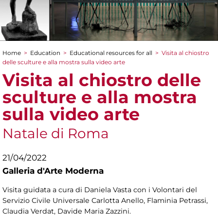
Home
>
Education
>
Educational resources for all
>
Visita al chiostro
You are here
delle sculture e alla mostra sulla video arte
Visita al chiostro delle
sculture e alla mostra
sulla video arte
Natale di Roma
21/04/2022
Galleria d'Arte Moderna
Visita guidata a cura di Daniela Vasta con i Volontari del
Servizio Civile Universale Carlotta Anello, Flaminia Petrassi,
Claudia Verdat, Davide Maria Zazzini.