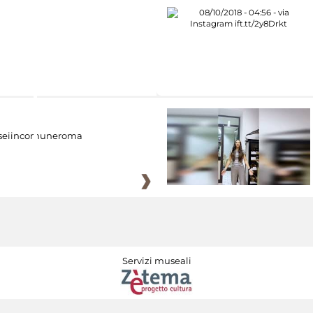
eiincomuneroma
Servizi museali