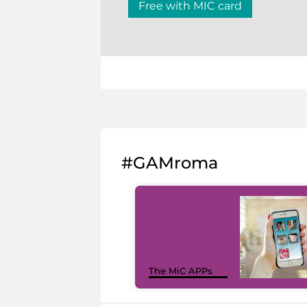
Free with MIC card
#GAMroma
The MiC APPs