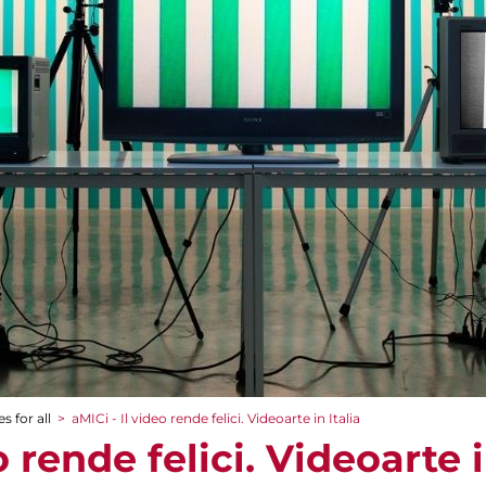
s for all
>
aMICi - Il video rende felici. Videoarte in Italia
o rende felici. Videoarte i