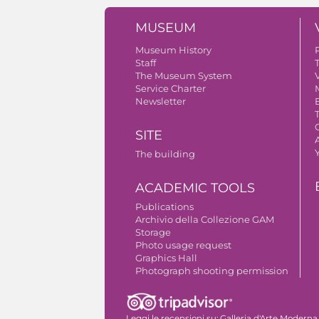
MUSEUM
Museum History
Staff
The Museum System
V
Service Charter
Newsletter
SITE
A
The building
ACADEMIC TOOLS
Publications
Archivio della Collezione GAM
Storage
Photo usage request
Graphics Hall
Photograph shooting permission
Leggi le recensioni su:
Galleria d'Arte Moderna