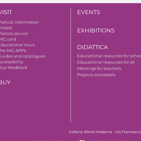
VISIT
EVENTS
Pratical information
Tickets
EXHIBITIONS
isitors service
MIC card
Educational tours
DIDATTICA
The MiC APPs
Educational resources for scho
Guides and catalogues
ccessibility
Educational resources for all
Your feedback
Meetings for teachers
Projects accessible
BUY
Galleria d'Arte Moderna - Via Francesco