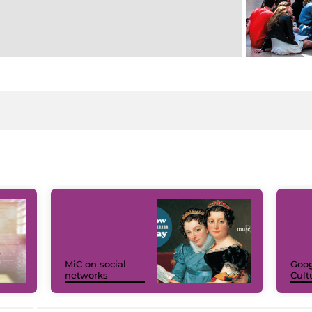
MiC on social
Goog
networks
Cult