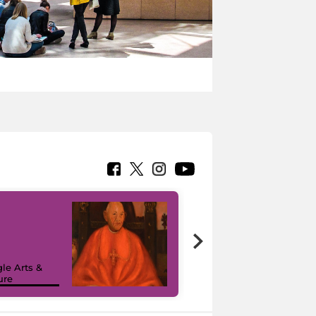
7 nuovi in-
painting tour
sulla piattaforma
le Arts &
Google Arts &
ure
Culture