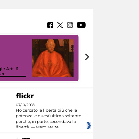
7 nuovi in-
painting tour
sulla piattaforma
le Arts &
Google Arts &
ure
Culture
07/10/2018
Ho cercato la libertà più che la
potenza, e quest'ultima soltanto
perché, in parte, secondava la
libertà. — Marguerite