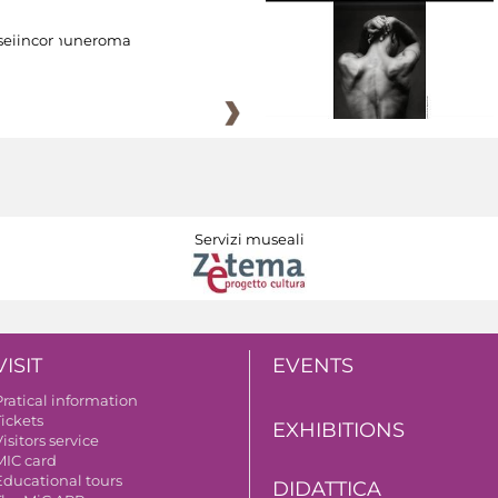
eiincomuneroma
Servizi museali
VISIT
EVENTS
Pratical information
Tickets
EXHIBITIONS
isitors service
MIC card
Educational tours
DIDATTICA