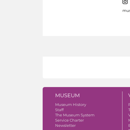
mus
MUSEUM
Museum History
Staff
The Museum System
V
Service Charter
Newsletter