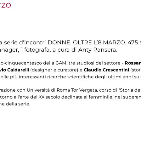
rzo
serie d'incontri DONNE. OLTRE L’8 MARZO. 475 st
ager, 1 fotografa, a cura di Anty Pansera.
rdo-cinquecentesco della GAM, tre studiosi del settore -
Rossan
vio Caldarelli
(designer e curatore) e
Claudio Crescentini
(stor
elle più interessanti ricerche scientifiche degli ultimi anni su
azione con Università di Roma Tor Vergata, corso di "Storia de
intorno all'arte del XX secolo declinata al femminile, nel super
e della serie.