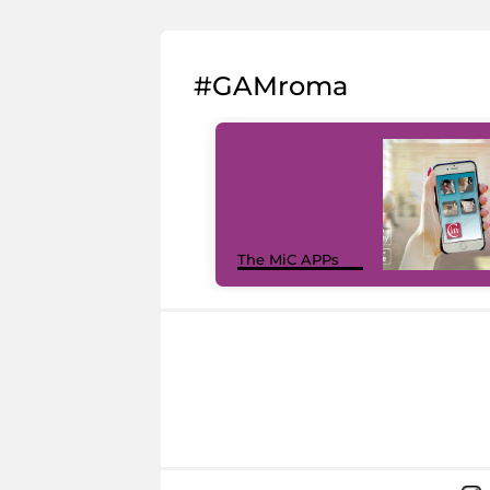
#GAMroma
The MiC APPs