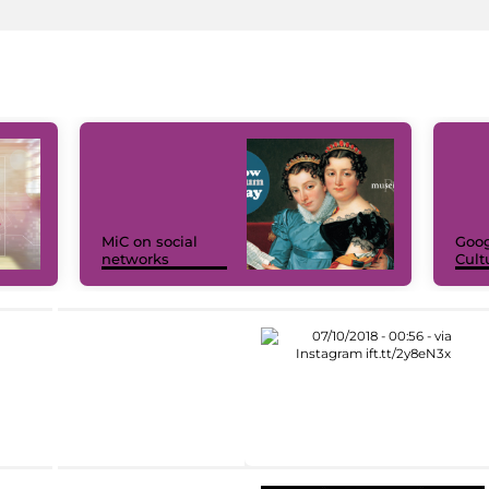
MiC on social
Goog
networks
Cult