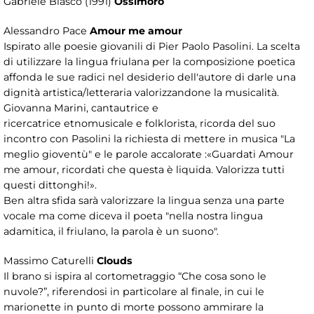
Gabriele Blasco (1991)
Ossimoro
Alessandro Pace
Amour me amour
Ispirato alle poesie giovanili di Pier Paolo Pasolini. La scelta
di utilizzare la lingua friulana per la composizione poetica
affonda le sue radici nel desiderio dell'autore di darle una
dignità artistica/letteraria valorizzandone la musicalità.
Giovanna Marini, cantautrice e
ricercatrice etnomusicale e folklorista, ricorda del suo
incontro con Pasolini la richiesta di mettere in musica "La
meglio gioventù" e le parole accalorate :«Guardati Amour
me amour, ricordati che questa è liquida. Valorizza tutti
questi dittonghi!».
Ben altra sfida sarà valorizzare la lingua senza una parte
vocale ma come diceva il poeta "nella nostra lingua
adamitica, il friulano, la parola è un suono".
Massimo Caturelli
Clouds
Il brano si ispira al cortometraggio “Che cosa sono le
nuvole?”, riferendosi in particolare al finale, in cui le
marionette in punto di morte possono ammirare la