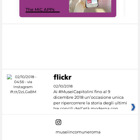
MiC
The MiC APPs
net
02/10/2018
Ai #MuseiCapitolini fino al 9
dicembre 2018 un’occasione unica
per ripercorrere la storia degli ultimi
tre concili dell’età moderna con
museiincomuneroma