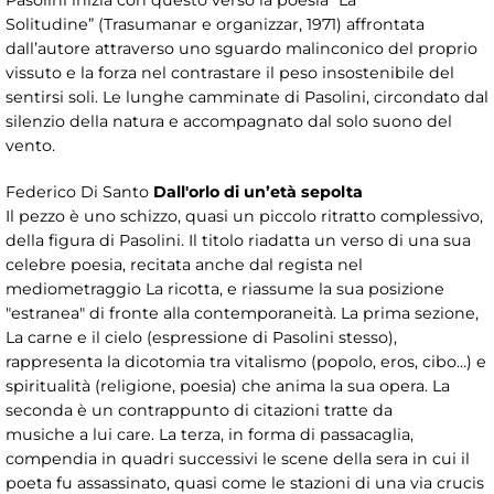
Pasolini inizia con questo verso la poesia “La
Solitudine” (Trasumanar e organizzar, 1971) affrontata
dall’autore attraverso uno sguardo malinconico del proprio
vissuto e la forza nel contrastare il peso insostenibile del
sentirsi soli. Le lunghe camminate di Pasolini, circondato dal
silenzio della natura e accompagnato dal solo suono del
vento.
Federico Di Santo
Dall'orlo di un’età sepolta
Il pezzo è uno schizzo, quasi un piccolo ritratto complessivo,
della figura di Pasolini. Il titolo riadatta un verso di una sua
celebre poesia, recitata anche dal regista nel
mediometraggio La ricotta, e riassume la sua posizione
"estranea" di fronte alla contemporaneità. La prima sezione,
La carne e il cielo (espressione di Pasolini stesso),
rappresenta la dicotomia tra vitalismo (popolo, eros, cibo…) e
spiritualità (religione, poesia) che anima la sua opera. La
seconda è un contrappunto di citazioni tratte da
musiche a lui care. La terza, in forma di passacaglia,
compendia in quadri successivi le scene della sera in cui il
poeta fu assassinato, quasi come le stazioni di una via crucis