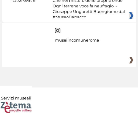
Che nel mistero delle proprie onde
Ogni terrena voce fa naufragio. -
Giuseppe Ungaretti Buongiorno dal
#MuseoBarracco
museiincomuneroma
Servizi museali