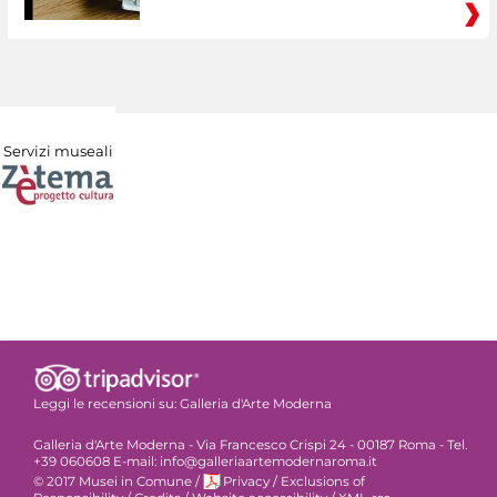
Servizi museali
Leggi le recensioni su:
Galleria d'Arte Moderna
Galleria d'Arte Moderna - Via Francesco Crispi 24 - 00187 Roma - Tel.
+39 060608 E-mail: info@galleriaartemodernaroma.it
© 2017 Musei in Comune
/
Privacy
/
Exclusions of