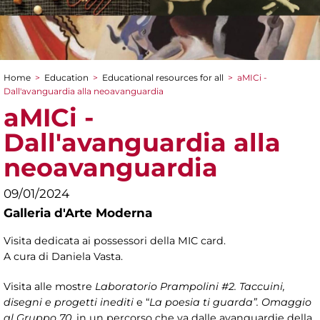
Home
>
Education
>
Educational resources for all
>
aMICi -
You are here
Dall'avanguardia alla neoavanguardia
aMICi -
Dall'avanguardia alla
neoavanguardia
09/01/2024
Galleria d'Arte Moderna
Visita dedicata ai possessori della MIC card.
A cura di Daniela Vasta.
Visita alle mostre
Laboratorio Prampolini #2. Ta
ccuini,
disegni e progetti inediti
e “
La poesia ti guarda”. Omaggio
al Gruppo 70
, in un percorso che va dalle avanguardie della