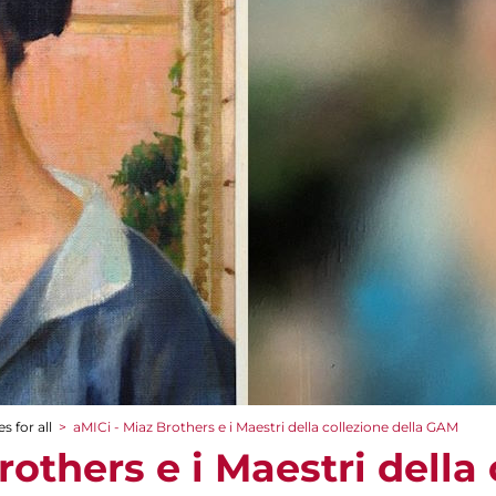
s for all
>
aMICi - Miaz Brothers e i Maestri della collezione della GAM
rothers e i Maestri della