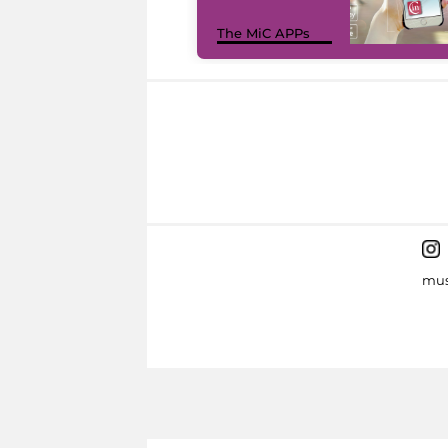
The MiC APPs
mus