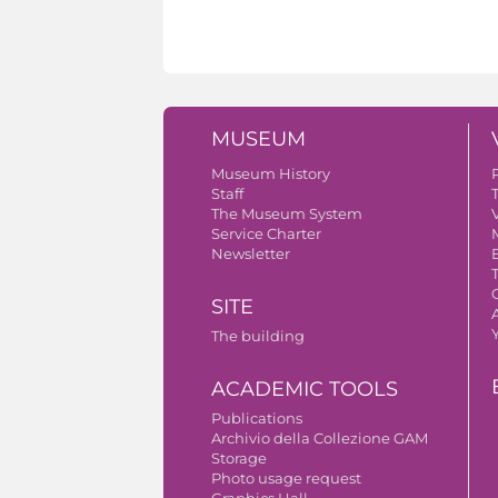
MUSEUM
Museum History
Staff
The Museum System
V
Service Charter
Newsletter
SITE
A
The building
ACADEMIC TOOLS
Publications
Archivio della Collezione GAM
Storage
Photo usage request
Graphics Hall