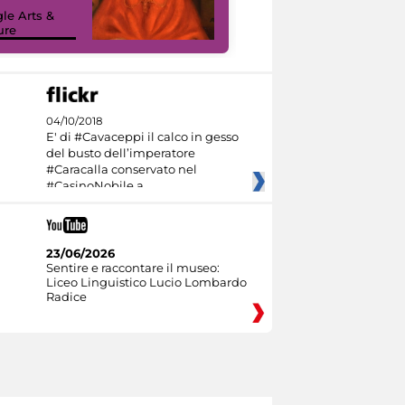
sulla piattaforma
le Arts &
Google Arts &
ure
Culture
04/10/2018
E' di #Cavaceppi il calco in gesso
del busto dell’imperatore
#Caracalla conservato nel
#CasinoNobile a
23/06/2026
Sentire e raccontare il museo:
Liceo Linguistico Lucio Lombardo
Radice