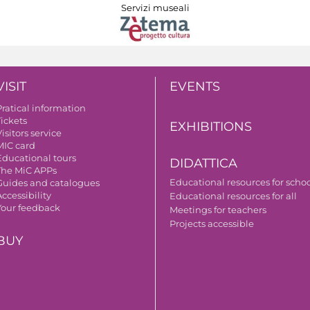
Servizi museali
VISIT
EVENTS
Pratical information
Tickets
EXHIBITIONS
isitors service
MIC card
Educational tours
DIDATTICA
The MiC APPs
Educational resources for scho
Guides and catalogues
ccessibility
Educational resources for all
Your feedback
Meetings for teachers
Projects accessible
BUY