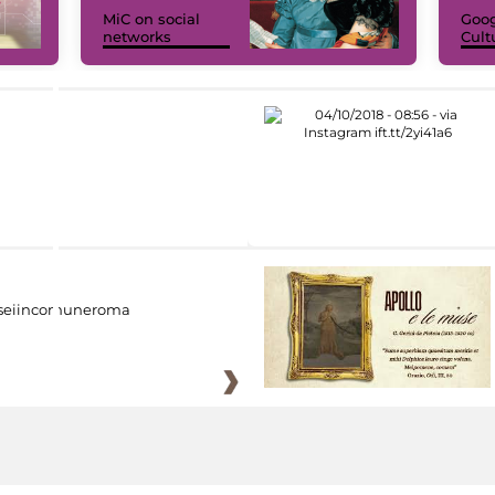
MiC on social
Goog
networks
Cult
eiincomuneroma