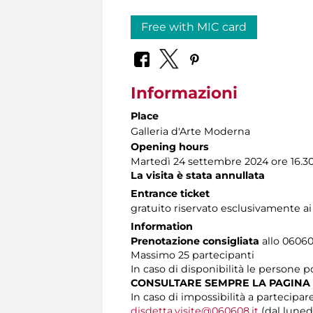
Free with MIC card
Informazioni
Place
Galleria d'Arte Moderna
Opening hours
Martedì 24 settembre 2024 ore 16.3
La visita è stata annullata
Entrance ticket
gratuito riservato esclusivamente a
Information
Prenotazione consigliata
allo 060608
Massimo
25 partecipanti
In caso di disponibilità le persone 
CONSULTARE SEMPRE LA PAGINA
In caso di impossibilità a partecipare
disdetta.visite@060608.it
(dal lunedì