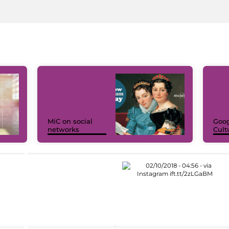
MiC on social
Goog
networks
Cult