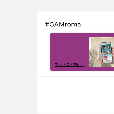
#GAMroma
The MiC APPs