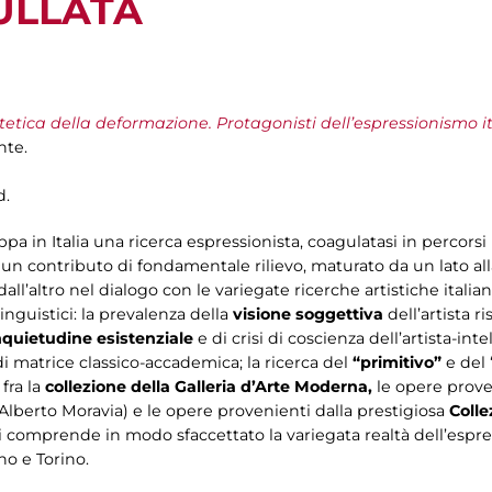
ULLATA
stetica della deformazione. Protagonisti dell’espressionismo i
nte.
d.
uppa in Italia una ricerca espressionista, coagulatasi in percor
 un contributo di fondamentale rilievo, maturato da un lato al
all’altro nel dialogo con le variegate ricerche artistiche italia
linguistici: la prevalenza della
visione soggettiva
dell’artista r
nquietudine esistenziale
e di crisi di coscienza dell’artista-int
di matrice classico-accademica; la ricerca del
“primitivo”
e del 
 fra la
collezione della Galleria d’Arte Moderna,
le opere prove
 Alberto Moravia) e le opere provenienti dalla prestigiosa
Colle
si comprende in modo sfaccettato la variegata realtà dell’espre
no e Torino.