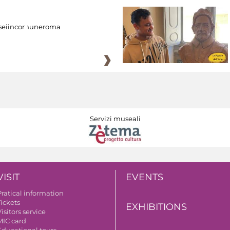
eiincomuneroma
Servizi museali
VISIT
EVENTS
Pratical information
Tickets
EXHIBITIONS
isitors service
MIC card
Educational tours