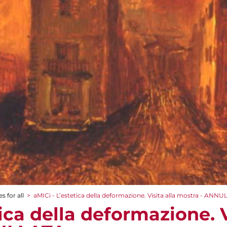
s for all
>
aMICi - L’estetica della deformazione. Visita alla mostra - ANN
tica della deformazione. V