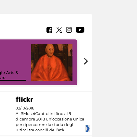
7 nuovi in-
painting tour
sulla piattaforma
le Arts &
Google Arts &
ure
Culture
02/10/2018
Ai #MuseiCapitolini fino al 9
dicembre 2018 un’occasione unica
per ripercorrere la storia degli
ultimi tre concili dell’età