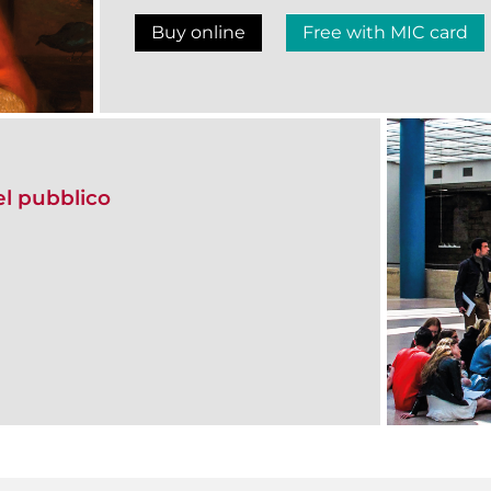
Buy online
Free with MIC card
del pubblico