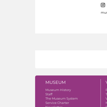
mus
MUSEUM
Museum History
Staff
The Museum System
V
Service Charter
Newsletter