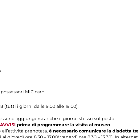
0
i possessori MIC card
 (tutti i giorni dalle 9.00 alle 19.00).
possono aggiungersi anche il giorno stesso sul posto
AVVISI
prima di programmare la visita al museo
 all’attività prenotata,
è necessario comunicare la disdetta t
 al giovedì ore 8.30 – 17.00/ venerdì ore 8.30 – 13.30). In alterna