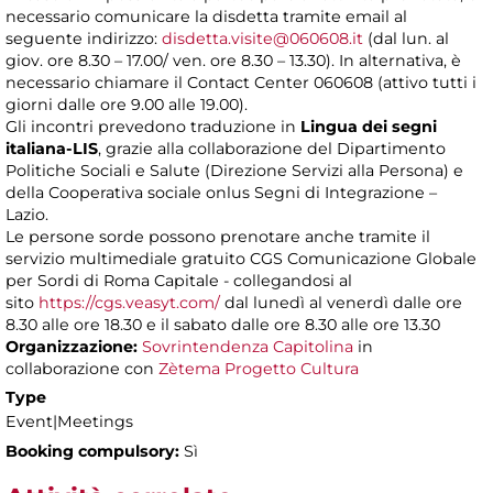
necessario comunicare la disdetta tramite email al
seguente indirizzo:
disdetta.visite@060608.it
(dal lun. al
giov. ore 8.30 – 17.00/ ven. ore 8.30 – 13.30). In alternativa, è
necessario chiamare il Contact Center 060608 (attivo tutti i
giorni dalle ore 9.00 alle 19.00).
Gli incontri prevedono traduzione in
Lingua dei segni
italiana-LIS
, grazie alla collaborazione del Dipartimento
Politiche Sociali e Salute (Direzione Servizi alla Persona) e
della Cooperativa sociale onlus Segni di Integrazione –
Lazio.
Le persone sorde possono prenotare anche tramite il
servizio multimediale gratuito CGS Comunicazione Globale
per Sordi di Roma Capitale - collegandosi al
sito
https://cgs.veasyt.com/
dal lunedì al venerdì dalle ore
8.30 alle ore 18.30 e il sabato dalle ore 8.30 alle ore 13.30
Organizzazione:
Sovrintendenza Capitolina
in
collaborazione con
Zètema Progetto Cultura
Type
Event|Meetings
Booking compulsory:
Sì