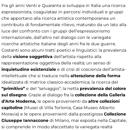
Fra gli anni Venti e Quaranta si sviluppa in Italia una ricerca
espressionista, coagulatasi in percorsi individuali e gruppi
che apportano alla ricerca artistica contemporanea un
contributo di fondamentale rilievo, maturato da un lato alla
luce del confronto con i gruppi dell’espressionismo
internazionale, dall’altro nel dialogo con le variegate
ricerche artistiche italiane degli anni fra le due guerre.
Costanti sono alcuni tratti poetici e linguistici: la prevalenza
della
visione soggettiva
dell’artista rispetto alla
rappresentazione oggettiva della realtà; un senso di
inquietudine esistenziale
e di crisi di coscienza dell’artista-
intellettuale che si traduce nella
alterazione della forma
idealizzata di matrice classico-accademica; la ricerca del
“primitivo”
e del “selvaggio”; la netta
prevalenza del colore
sul disegno
. Grazie al dialogo fra la
collezione della Galleria
d’Arte Moderna,
le opere provenienti da
altre collezioni
capitoline
(Musei di Villa Torlonia, Casa Museo Alberto
Moravia) e le opere provenienti dalla prestigiosa
Collezione
Giuseppe Iannaccone
di Milano, mai esposta nella Capitale,
si comprende in modo sfaccettato la variegata realtà