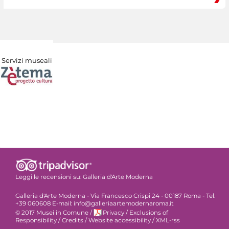
Servizi museali
Leggi le recensioni su:
Galleria d'Arte Moderna
Galleria d'Arte Moderna - Via Francesco Crispi 24 - 00187 Roma - Tel.
+39 060608 E-mail: info@galleriaartemodernaroma.it
© 2017 Musei in Comune
/
Privacy
/
Exclusions of
Responsibility
/
Credits
/
Website accessibility
/
XML-rss