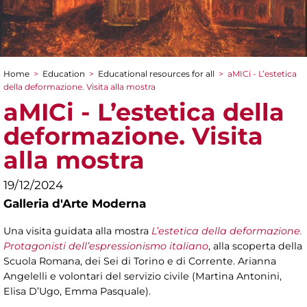
Home
>
Education
>
Educational resources for all
>
aMICi - L’estetica
You are here
della deformazione. Visita alla mostra
aMICi - L’estetica della
deformazione. Visita
alla mostra
19/12/2024
Galleria d'Arte Moderna
Una visita guidata alla mostra
L’estetica della deformazione.
Protagonisti dell’espressionismo italiano
, alla scoperta della
Scuola Romana, dei Sei di Torino e di Corrente. Arianna
Angelelli e volontari del servizio civile (Martina Antonini,
Elisa D’Ugo, Emma Pasquale).