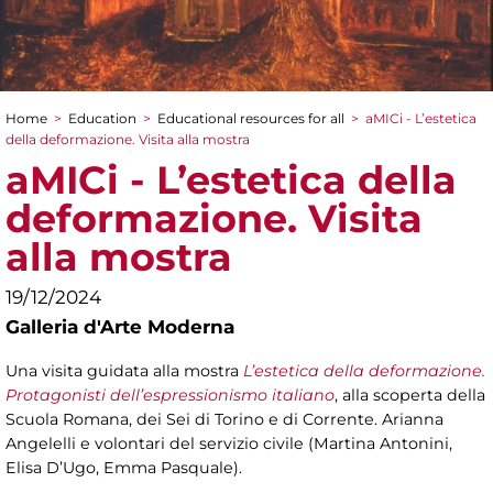
Home
>
Education
>
Educational resources for all
>
aMICi - L’estetica
You are here
della deformazione. Visita alla mostra
aMICi - L’estetica della
deformazione. Visita
alla mostra
19/12/2024
Galleria d'Arte Moderna
Una visita guidata alla mostra
L’estetica della deformazione.
Protagonisti dell’espressionismo italiano
, alla scoperta della
Scuola Romana, dei Sei di Torino e di Corrente. Arianna
Angelelli e volontari del servizio civile (Martina Antonini,
Elisa D’Ugo, Emma Pasquale).