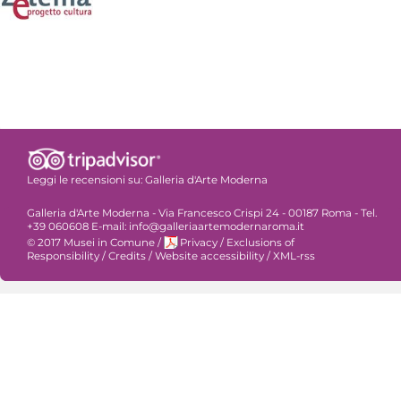
Leggi le recensioni su:
Galleria d'Arte Moderna
Galleria d'Arte Moderna - Via Francesco Crispi 24 - 00187 Roma - Tel.
+39 060608 E-mail: info@galleriaartemodernaroma.it
© 2017 Musei in Comune
/
Privacy
/
Exclusions of
Responsibility
/
Credits
/
Website accessibility
/
XML-rss