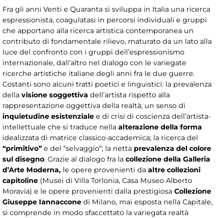
Fra gli anni Venti e Quaranta si sviluppa in Italia una ricerca
espressionista, coagulatasi in percorsi individuali e gruppi
che apportano alla ricerca artistica contemporanea un
contributo di fondamentale rilievo, maturato da un lato alla
luce del confronto con i gruppi dell’espressionismo
internazionale, dall’altro nel dialogo con le variegate
ricerche artistiche italiane degli anni fra le due guerre.
Costanti sono alcuni tratti poetici e linguistici: la prevalenza
della
visione soggettiva
dell’artista rispetto alla
rappresentazione oggettiva della realtà; un senso di
inquietudine esistenziale
e di crisi di coscienza dell’artista-
intellettuale che si traduce nella
alterazione della forma
idealizzata di matrice classico-accademica; la ricerca del
“primitivo”
e del “selvaggio”; la netta
prevalenza del colore
sul disegno
. Grazie al dialogo fra la
collezione della Galleria
d’Arte Moderna,
le opere provenienti da
altre collezioni
capitoline
(Musei di Villa Torlonia, Casa Museo Alberto
Moravia) e le opere provenienti dalla prestigiosa
Collezione
Giuseppe Iannaccone
di Milano, mai esposta nella Capitale,
si comprende in modo sfaccettato la variegata realtà