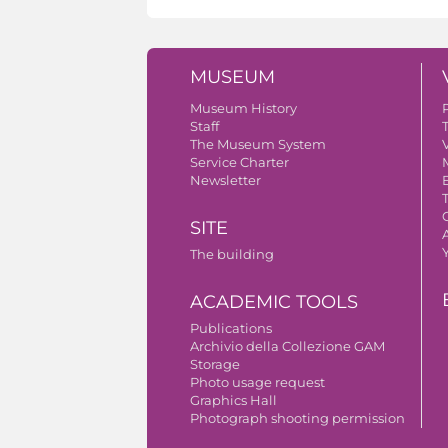
MUSEUM
Museum History
Staff
The Museum System
V
Service Charter
Newsletter
SITE
A
The building
ACADEMIC TOOLS
Publications
Archivio della Collezione GAM
Storage
Photo usage request
Graphics Hall
Photograph shooting permission