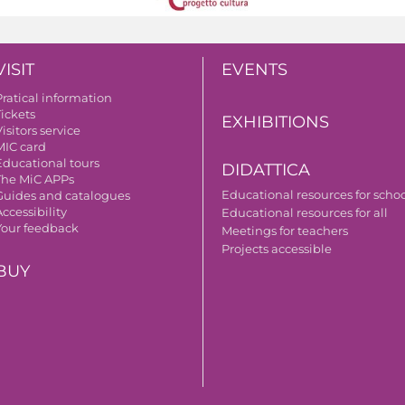
VISIT
EVENTS
Pratical information
Tickets
EXHIBITIONS
isitors service
MIC card
Educational tours
DIDATTICA
The MiC APPs
Educational resources for scho
Guides and catalogues
ccessibility
Educational resources for all
Your feedback
Meetings for teachers
Projects accessible
BUY