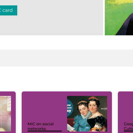
C card
MiC on social
Goog
networks
Cult