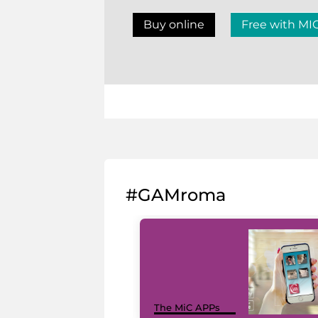
Buy online
Free with MI
#GAMroma
The MiC APPs