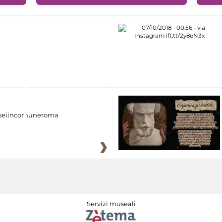
eiincomuneroma
Servizi museali