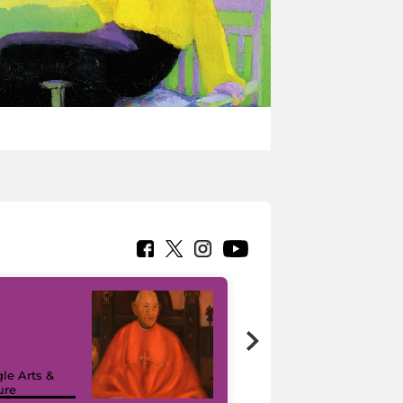
7 nuovi in-
painting tour
sulla piattaforma
le Arts &
Google Arts &
ure
Culture