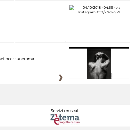
eiincomuneroma
Servizi museali