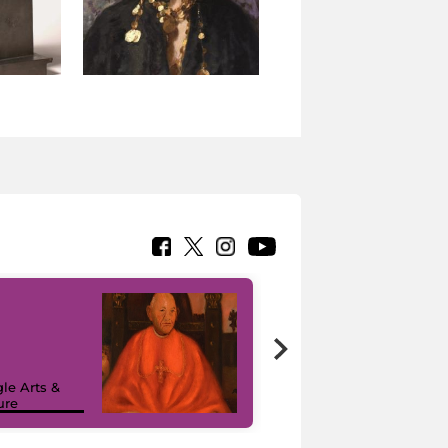
7 nuovi in-
painting tour
sulla piattaforma
le Arts &
Google Arts &
ure
Culture