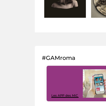
#GAMroma
Les APP des MiC