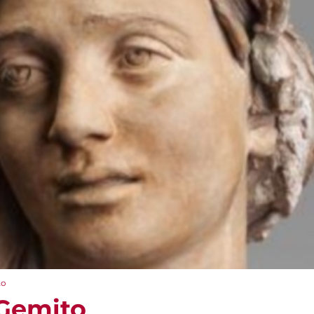
to
 Gemito