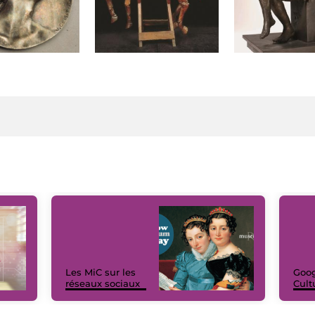
Les MiC sur les
Goog
réseaux sociaux
Cult