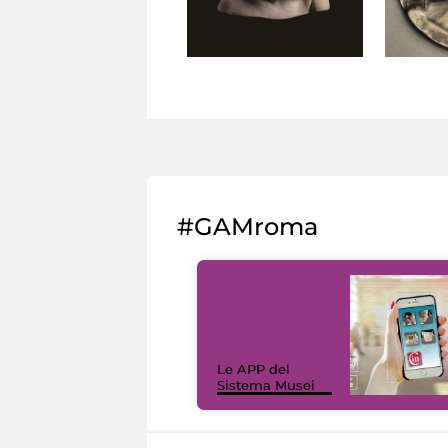
#GAMroma
Le APP del
Sistema Musei