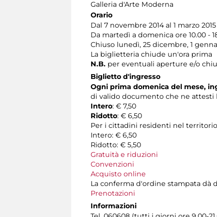
Galleria d'Arte Moderna
Orario
Dal 7 novembre 2014 al 1 marzo 2015 
Da martedì a domenica ore 10.00 - 1
Chiuso lunedì, 25 dicembre, 1 genna
La biglietteria chiude un'ora prima
N.B.
per eventuali aperture e/o chiu
Biglietto d'ingresso
Ogni prima domenica del mese, ing
di valido documento che ne attesti l
Intero
: € 7,50
Ridotto
: € 6,50
Per i cittadini residenti nel territ
Intero: € 6,50
Ridotto: € 5,50
Gratuità e riduzioni
Convenzioni
Acquisto online
La conferma d'ordine stampata dà diritt
Prenotazioni
Informazioni
Tel. 060608 (tutti i giorni ore 9.00-21