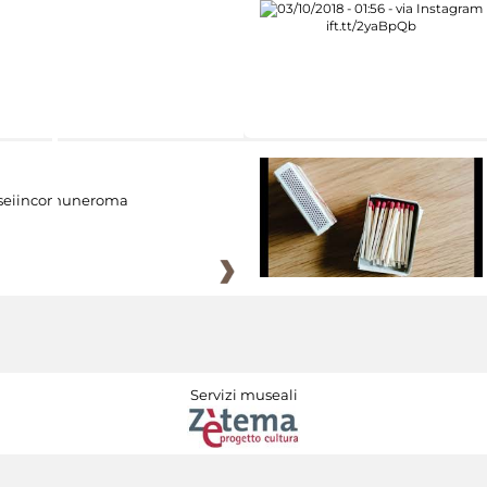
eiincomuneroma
Servizi museali