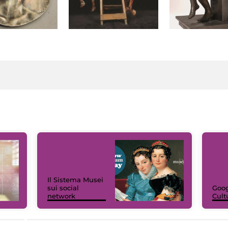
Il Sistema Musei
sui social
Goog
network
Cult