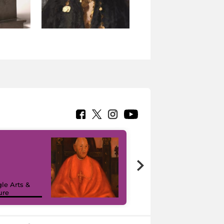
7 nuovi in-
painting tour
sulla piattaforma
le Arts &
Google Arts &
ure
Culture