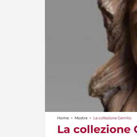
Home
>
Mostre
>
La collezione Gemito
Tu sei qui
La collezione