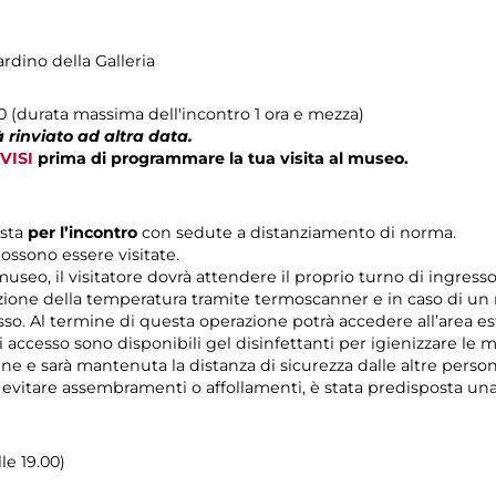
ardino della Galleria
00 (durata massima dell'incontro 1 ora e mezza)
 rinviato ad altra data.
VISI
prima di programmare la tua visita al museo.
ista
per l’incontro
con sedute a distanziamento di norma.
ossono essere visitate.
 museo, il visitatore dovrà attendere il proprio turno di ingres
zione della temperatura tramite termoscanner e in caso di un r
esso. Al termine di questa operazione potrà accedere all’area es
di accesso sono disponibili gel disinfettanti per igienizzare le 
rine e sarà mantenuta la distanza di sicurezza dalle altre pers
r evitare assembramenti o affollamenti, è stata predisposta un
lle 19.00)