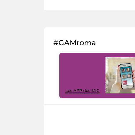
#GAMroma
Les APP des MiC