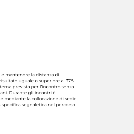
so e mantenere la distanza di
isultato uguale o superiore ai 37.5
terna prevista per l’incontro senza
mani. Durante gli incontri è
one mediante la collocazione di sedie
a specifica segnaletica nel percorso