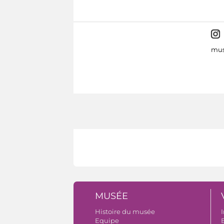
mus
MUSÉE
Histoire du musée
I
Equipe
B