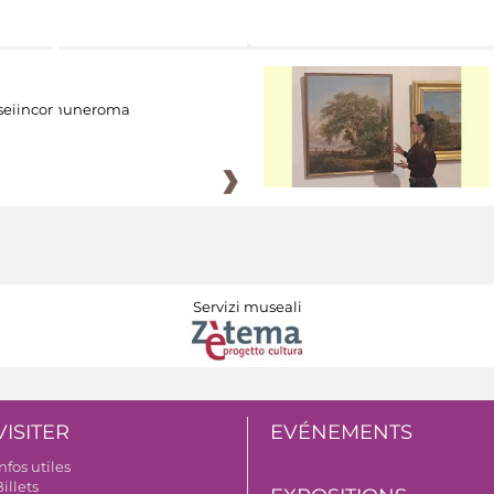
eiincomuneroma
Servizi museali
VISITER
EVÉNEMENTS
nfos utiles
illets