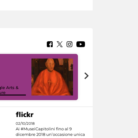
7 nuovi in-
painting tour
sulla piattaforma
le Arts &
Google Arts &
ure
Culture
02/10/2018
Ai #MuseiCapitolini fino al 9
dicembre 2018 un’occasione unica