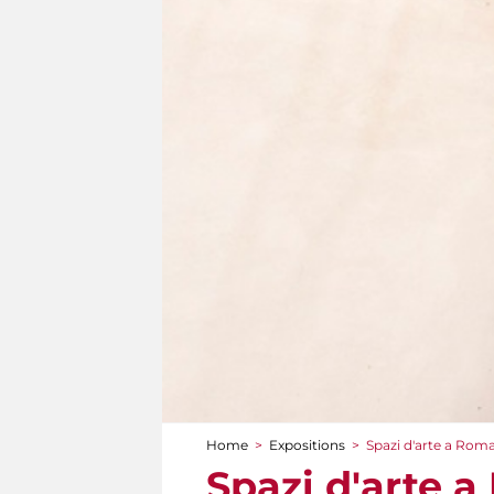
Home
>
Expositions
>
Spazi d'arte a Roma
You are here
Spazi d'arte 