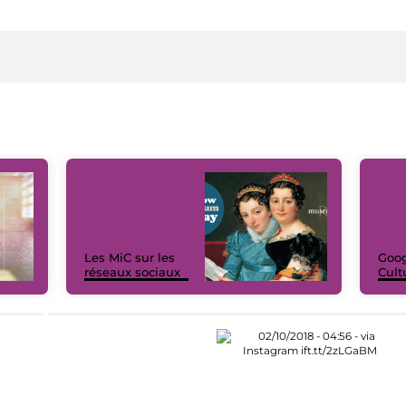
Les MiC sur les
Goog
réseaux sociaux
Cult