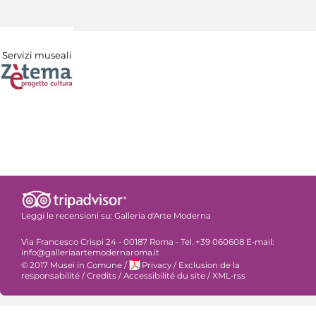
Servizi museali
Leggi le recensioni su:
Galleria d'Arte Moderna
Via Francesco Crispi 24 - 00187 Roma - Tel. +39 060608 E-mail:
info@galleriaartemodernaroma.it
© 2017 Musei in Comune
/
Privacy
/
Exclusion de la
responsabilité
/
Credits
/
Accessibilité du site
/
XML-rss