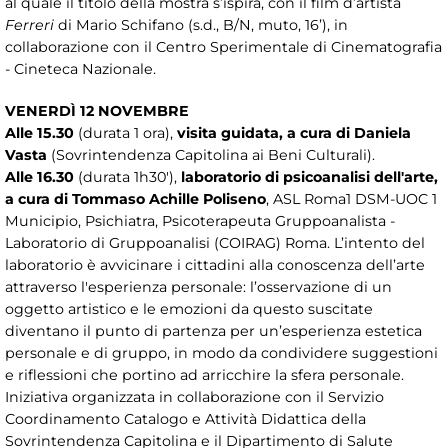
al quale il titolo della mostra s’ispira, con il film d’artista
Ferreri
di Mario Schifano (s.d., B/N, muto, 16’), in
collaborazione con il Centro Sperimentale di Cinematografia
- Cineteca Nazionale.
VENERDÌ 12 NOVEMBRE
Alle 15.30
(durata 1 ora),
visita guidata, a cura di Daniela
Vasta
(Sovrintendenza Capitolina ai Beni Culturali).
Alle 16.30
(durata 1h30'),
laboratorio di psicoanalisi dell'arte,
a cura di Tommaso Achille Poliseno
, ASL Roma1 DSM-UOC 1
Municipio, Psichiatra, Psicoterapeuta Gruppoanalista -
Laboratorio di Gruppoanalisi (COIRAG) Roma. L’intento del
laboratorio è avvicinare i cittadini alla conoscenza dell’arte
attraverso l'esperienza personale: l’osservazione di un
oggetto artistico e le emozioni da questo suscitate
diventano il punto di partenza per un’esperienza estetica
personale e di gruppo, in modo da condividere suggestioni
e riflessioni che portino ad arricchire la sfera personale.
Iniziativa organizzata in collaborazione con il Servizio
Coordinamento Catalogo e Attività Didattica della
Sovrintendenza Capitolina e il Dipartimento di Salute