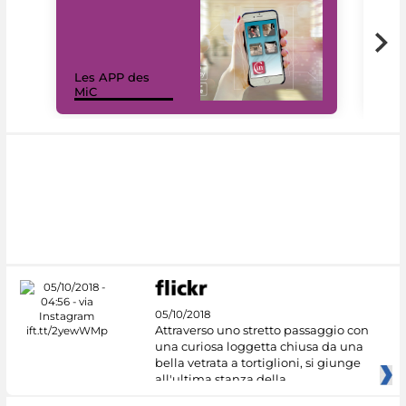
Les APP des
Les
MiC
rés
05/10/2018
Attraverso uno stretto passaggio con
una curiosa loggetta chiusa da una
bella vetrata a tortiglioni, si giunge
all'ultima stanza della