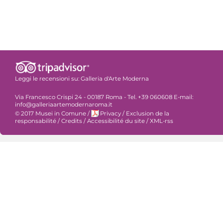
Leggi le recensioni su:
Galleria d'Arte Moderna
Via Francesco Crispi 24 - 00187 Roma - Tel. +39 060608 E-mail:
info@galleriaartemodernaroma.it
© 2017 Musei in Comune
/
Privacy
/
Exclusion de la
responsabilité
/
Credits
/
Accessibilité du site
/
XML-rss