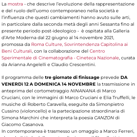
La
mostra
- che descrive l’evoluzione della rappresentazione
e del ruolo dell’uomo contemporaneo nella società e
l’influenza che questi cambiamenti hanno avuto sulle arti,
in particolare dalla seconda metà degli anni Sessanta fino al
presente periodo post-ideologico - è ospitata alla Galleria
d’Arte Moderna dal 22 giugno al 14 novembre 2021,
promossa da
Roma Culture, Sovrintendenza Capitolina ai
Beni Culturali
, con la collaborazione del
Centro
Sperimentale di Cinematografia - Cineteca Nazionale
, curata
da Arianna Angelelli e Claudio Crescentini.
Il programma delle
tre giornate di finissage
prevede
DA
VENERDì 12 A DOMENICA 14 NOVEMBRE
la trasmissione in
anteprima del cortometraggio
NINANANA
di Marco
Cruciani, con le immagini di Marco Cruciani e Elia Truffelli, le
musiche di Roberto Caravella, eseguite da Simonpietro
Cussino (violoncello) e la partecipazione straordinaria di
Simona Marchini che interpreta la poesia
CANZON
di
Giacomo Casanova.
In contemporanea è trasmesso un omaggio a Marco Ferreri,