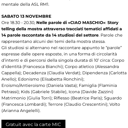
mentale della ASL RM1.
SABATO 13 NOVEMBRE
Ore 18.30 - 20.30,
Nelle parole di «CIAO MASCHIO»
:
Story
telling della mostra attraverso tracciati tematici affidati a
14 parole raccontate da 14 studiosi del settore
. Parole che
rappresentano alcuni dei temi della mostra stessa.
Gli studiosi si alternano nel raccontare appunto le “parole”
espresse dalle opere esposte, in una forma di circolarità
d’intenti e di percorsi della singola durata di 10’ circa: Corpo
d’identità (Francesca Bianchi); Corpo atletico (Alessandra
Cappella); Decadenza (Claudia Verdat); Dipendenza (Carlotta
Anello); Edonismo (Elisabetta Ronchini);
Eroismo/Antieroismo (Daniela Vasta); Famiglia (Flaminia
Petrassi); Kids (Gabriele Stabile), Icona (Davide Zazzini)
Matrimonio (Giulia Torri); Riflesso (Beatrice Paris); Sguardo
(Francesca Lombardi); Terrore (Claudio Crescentini); Volto
(Arianna Angelelli).
Gratuit avec la carte MIC