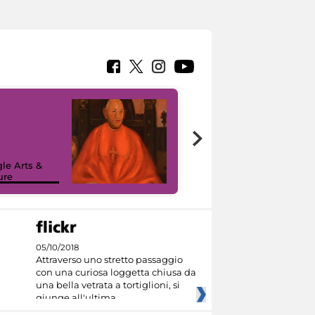
7 nuovi in-
painting tour
sulla piattaforma
le Arts &
Google Arts &
ure
Culture
05/10/2018
Attraverso uno stretto passaggio
con una curiosa loggetta chiusa da
una bella vetrata a tortiglioni, si
giunge all'ultima