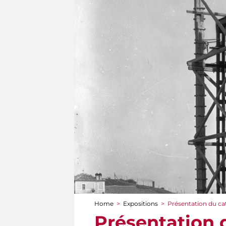
Home
>
Expositions
>
Présentation du ca
You are here
Présentation 