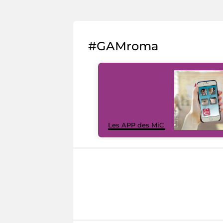
#GAMroma
Les APP des MiC