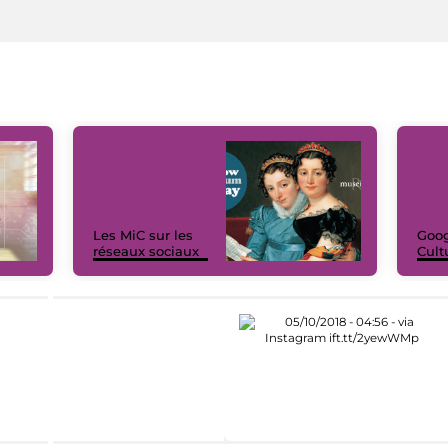
Les MiC sur les
Goog
réseaux sociaux
Cult