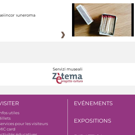
eiincomuneroma
Servizi museali
VISITER
EVÉNEMENTS
nfos utiles
illets
EXPOSITIONS
ervices pour les visiteurs
MIC card
Activités éducatives