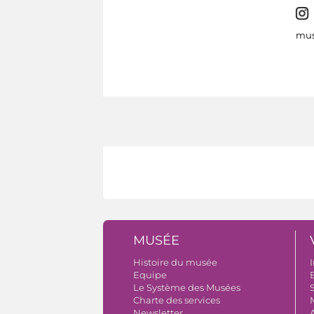
mus
MUSÉE
Histoire du musée
I
Equipe
B
Le Système des Musées
S
Charte des services
Newsletter