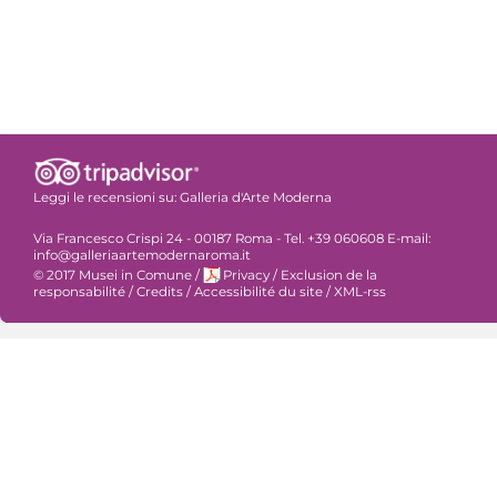
Leggi le recensioni su:
Galleria d'Arte Moderna
Via Francesco Crispi 24 - 00187 Roma - Tel. +39 060608 E-mail:
info@galleriaartemodernaroma.it
© 2017 Musei in Comune
/
Privacy
/
Exclusion de la
responsabilité
/
Credits
/
Accessibilité du site
/
XML-rss