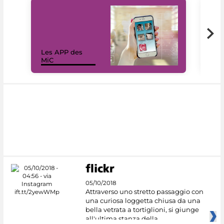
Les APP des
Les
MiC
rés
05/10/2018
Attraverso uno stretto passaggio con
una curiosa loggetta chiusa da una
bella vetrata a tortiglioni, si giunge
all'ultima stanza della