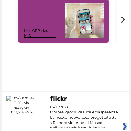
Les APP des
Les
MiC
rés
07/10/2018
Ombre, giochi di luce e trasparenze.
La nuova nuova teca progettata da
#RichardMeier per il Museo
dell'#AraPacis è modulata sul