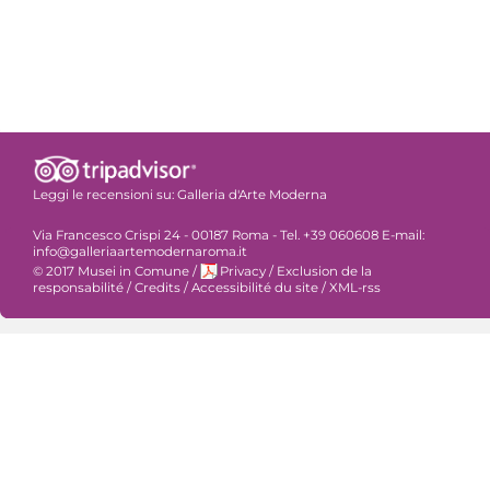
Leggi le recensioni su:
Galleria d'Arte Moderna
Via Francesco Crispi 24 - 00187 Roma - Tel. +39 060608 E-mail:
info@galleriaartemodernaroma.it
© 2017 Musei in Comune
/
Privacy
/
Exclusion de la
responsabilité
/
Credits
/
Accessibilité du site
/
XML-rss