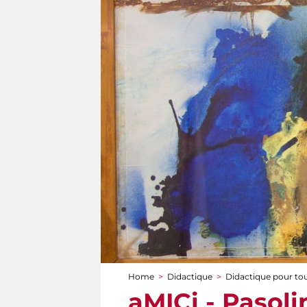
Home
>
Didactique
>
Didactique pour to
You are here
aMICi - Pasolin