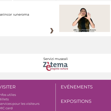
eiincomuneroma
Servizi museali
VISITER
EVÉNEMENTS
nfos utiles
illets
EXPOSITIONS
ervices pour les visiteurs
MIC card