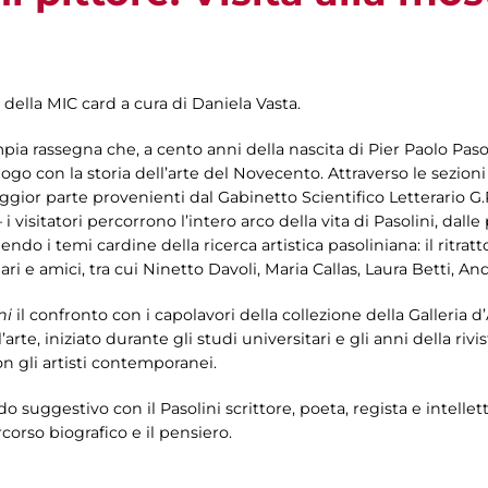
 della MIC card a cura di Daniela Vasta.
mpia rassegna che, a cento anni della nascita di Pier Paolo Pasol
logo con la storia dell’arte del Novecento. Attraverso le sezion
gior parte provenienti dal Gabinetto Scientifico Letterario G.
 i visitatori percorrono l’intero arco della vita di Pasolini, dall
o i temi cardine della ricerca artistica pasoliniana: il ritratto e
liari e amici, tra cui Ninetto Davoli, Maria Callas, Laura Betti,
ni
il confronto con i capolavori della collezione della Galleria d
’arte, iniziato durante gli studi universitari e gli anni della rivis
n gli artisti contemporanei.
odo suggestivo con il Pasolini scrittore, poeta, regista e intel
orso biografico e il pensiero.