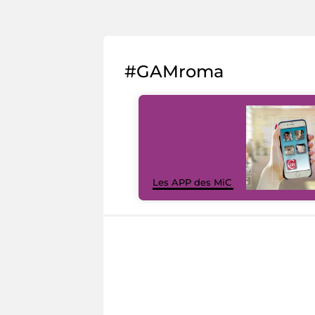
#GAMroma
Les APP des MiC