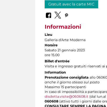
Gratuit avec la carte MIC
Informazioni
Lieu
Galleria d'Arte Moderna
Horaire
Sabato 21 gennaio 2023
ore 15.00
Billet d'entrée
Visita e ingresso gratuiti riservati a
Information
Prenotazione consigliata
allo 060608
anche il giorno stesso sul posto
Massimo
15 partecipanti
In caso di impossibilità a partecipare
disdetta.visite@060608.it
(dal lun.al
060608
(attivo tutti i giorni dalle or
CONSULTARE SEMPRE LA PAGINA