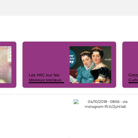
Les MiC sur les
Goog
réseaux sociaux
Cult