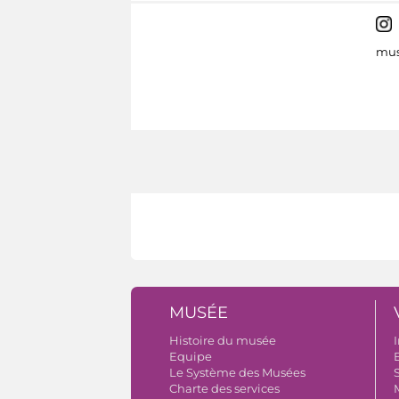
mus
MUSÉE
Histoire du musée
I
Equipe
B
Le Système des Musées
S
Charte des services