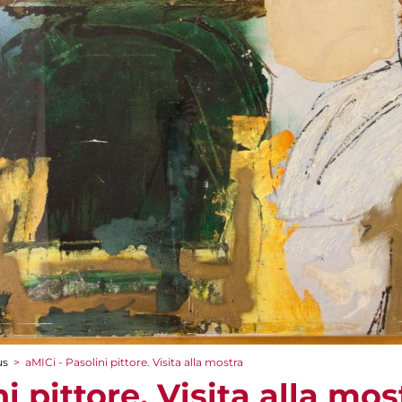
us
>
aMICi - Pasolini pittore. Visita alla mostra
i pittore. Visita alla mos