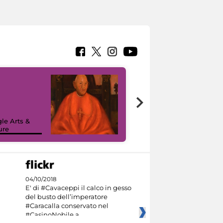
7 nuovi in-
painting tour
sulla piattaforma
le Arts &
Google Arts &
ure
Culture
04/10/2018
E' di #Cavaceppi il calco in gesso
del busto dell’imperatore
#Caracalla conservato nel
#CasinoNobile a