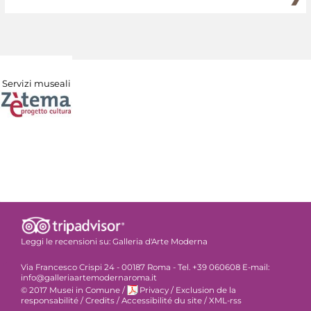
Servizi museali
Leggi le recensioni su:
Galleria d'Arte Moderna
Via Francesco Crispi 24 - 00187 Roma - Tel. +39 060608 E-mail:
info@galleriaartemodernaroma.it
© 2017 Musei in Comune
/
Privacy
/
Exclusion de la
responsabilité
/
Credits
/
Accessibilité du site
/
XML-rss