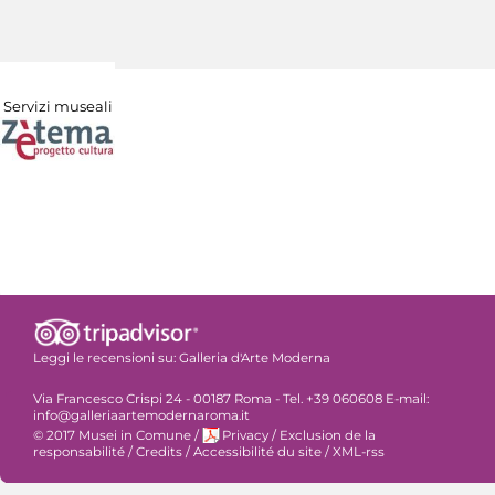
Servizi museali
Leggi le recensioni su:
Galleria d'Arte Moderna
Via Francesco Crispi 24 - 00187 Roma - Tel. +39 060608 E-mail:
info@galleriaartemodernaroma.it
© 2017 Musei in Comune
/
Privacy
/
Exclusion de la
responsabilité
/
Credits
/
Accessibilité du site
/
XML-rss