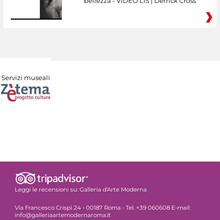
bellezza - VIDEO LIS | Derrick Cross
Servizi museali
Leggi le recensioni su:
Galleria d'Arte Moderna
Via Francesco Crispi 24 - 00187 Roma - Tel. +39 060608 E-mail:
info@galleriaartemodernaroma.it