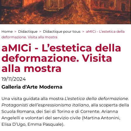
Home
>
Didactique
>
Didactique pour tous
>
aMICi - L’estetica della
You are here
deformazione. Visita alla mostra
aMICi - L’estetica della
deformazione. Visita
alla mostra
19/11/2024
Galleria d'Arte Moderna
Una visita guidata alla mostra
L’estetica della deformazione.
Protagonisti dell’espressionismo italiano
, alla scoperta della
Scuola Romana, dei Sei di Torino e di Corrente. Arianna
Angelelli e volontari del servizio civile (Martina Antonini,
Elisa D’Ugo, Emma Pasquale).