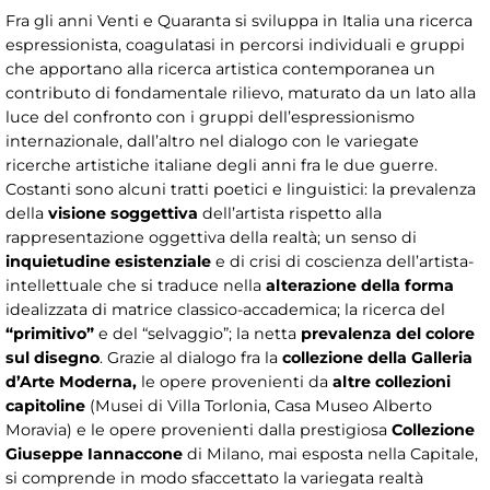
Fra gli anni Venti e Quaranta si sviluppa in Italia una ricerca
espressionista, coagulatasi in percorsi individuali e gruppi
che apportano alla ricerca artistica contemporanea un
contributo di fondamentale rilievo, maturato da un lato alla
luce del confronto con i gruppi dell’espressionismo
internazionale, dall’altro nel dialogo con le variegate
ricerche artistiche italiane degli anni fra le due guerre.
Costanti sono alcuni tratti poetici e linguistici: la prevalenza
della
visione soggettiva
dell’artista rispetto alla
rappresentazione oggettiva della realtà; un senso di
inquietudine esistenziale
e di crisi di coscienza dell’artista-
intellettuale che si traduce nella
alterazione della forma
idealizzata di matrice classico-accademica; la ricerca del
“primitivo”
e del “selvaggio”; la netta
prevalenza del colore
sul disegno
. Grazie al dialogo fra la
collezione della Galleria
d’Arte Moderna,
le opere provenienti da
altre collezioni
capitoline
(Musei di Villa Torlonia, Casa Museo Alberto
Moravia) e le opere provenienti dalla prestigiosa
Collezione
Giuseppe Iannaccone
di Milano, mai esposta nella Capitale,
si comprende in modo sfaccettato la variegata realtà