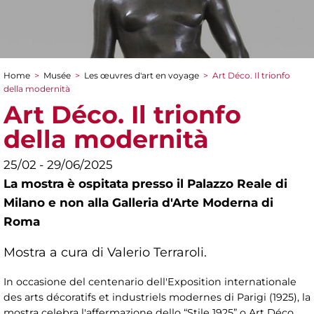
Home
>
Musée
>
Les œuvres d'art en voyage
>
Art Déco. Il trionfo
You are here
della modernità
Art Déco. Il trionfo
della modernità
25/02 - 29/06/2025
La mostra è ospitata presso il Palazzo Reale di
Milano e non alla Galleria d'Arte Moderna di
Roma
Mostra a cura di Valerio Terraroli.
In occasione del centenario dell'Exposition internationale
des arts décoratifs et industriels modernes di Parigi (1925), la
mostra celebra l'affermazione dello “Stile 1925” o Art Déco,