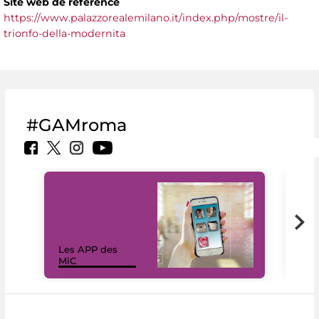
Site web de référence
https://www.palazzorealemilano.it/index.php/mostre/il-
trionfo-della-modernita
#GAMroma
Les APP des
Les
MiC
rés