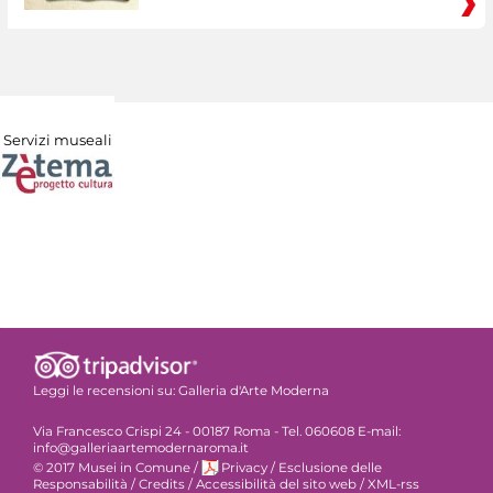
Servizi museali
Leggi le recensioni su:
Galleria d'Arte Moderna
Via Francesco Crispi 24 - 00187 Roma - Tel. 060608 E-mail:
info@galleriaartemodernaroma.it
© 2017 Musei in Comune
/
Privacy
/
Esclusione delle
Responsabilità
/
Credits
/
Accessibilità del sito web
/
XML-rss