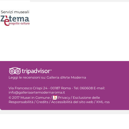
Servizi museali
Leggi le recensioni su:
Galleria d'Arte Moderna
Via Francesco Crispi 24 - 00187 Roma - Tel. 060608 E-mail:
info@galleriaartemodernaroma.it
© 2017 Musei in Comune
/
Privacy
/
Esclusione delle
Responsabilità
/
Credits
/
Accessibilità del sito web
/
XML-rss