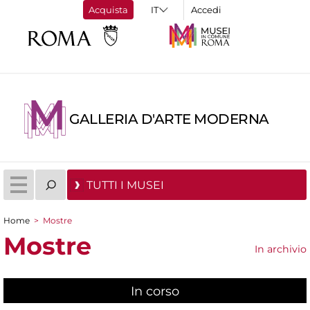
Acquista
Accedi
GALLERIA D'ARTE MODERNA
TUTTI I MUSEI
Home
>
Mostre
Tu sei qui
Mostre
In archivio
In corso
(scheda attiva)