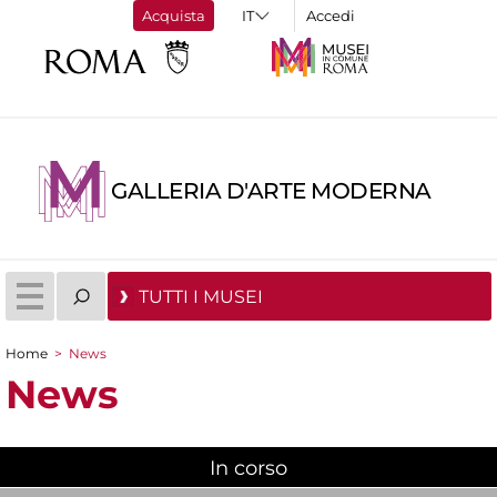
Acquista
Accedi
GALLERIA D'ARTE MODERNA
TUTTI I MUSEI
Home
>
News
Tu sei qui
News
In corso
(scheda attiva)