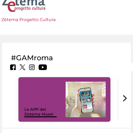
Zètema Progetto Cultura
#GAMroma
Il 
Le APP del
Mus
Sistema Musei
net