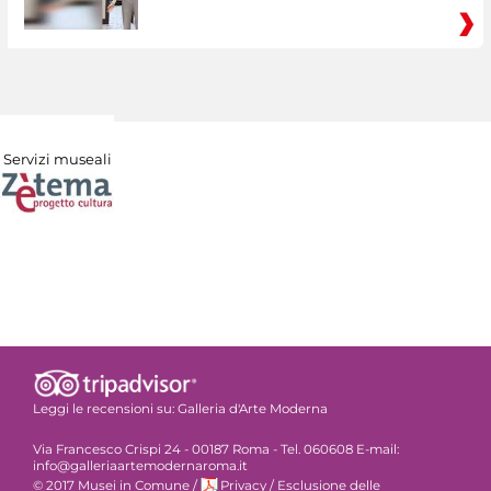
Servizi museali
Leggi le recensioni su:
Galleria d'Arte Moderna
Via Francesco Crispi 24 - 00187 Roma - Tel. 060608 E-mail:
info@galleriaartemodernaroma.it
© 2017 Musei in Comune
/
Privacy
/
Esclusione delle