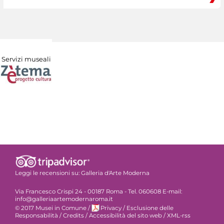
Servizi museali
Leggi le recensioni su:
Galleria d'Arte Moderna
Via Francesco Crispi 24 - 00187 Roma - Tel. 060608 E-mail:
info@galleriaartemodernaroma.it
© 2017 Musei in Comune
/
Privacy
/
Esclusione delle
Responsabilità
/
Credits
/
Accessibilità del sito web
/
XML-rss