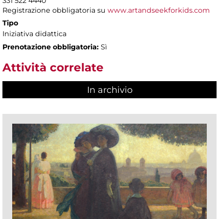
331 522 4440
Registrazione obbligatoria su
www.artandseekforkids.com
Tipo
Iniziativa didattica
Prenotazione obbligatoria:
Sì
Attività correlate
In archivio