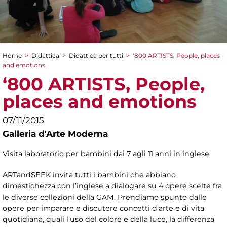
Home
>
Didattica
>
Didattica per tutti
>
‘800 ARTISTS, People, places
Tu sei qui
and emotions
‘800 ARTISTS, People,
places and emotions
07/11/2015
Galleria d'Arte Moderna
Visita laboratorio per bambini dai 7 agli 11 anni in inglese.
ARTandSEEK invita tutti i bambini che abbiano
dimestichezza con l’inglese a dialogare su 4 opere scelte fra
le diverse collezioni della GAM. Prendiamo spunto dalle
opere per imparare e discutere concetti d’arte e di vita
quotidiana, quali l’uso del colore e della luce, la differenza