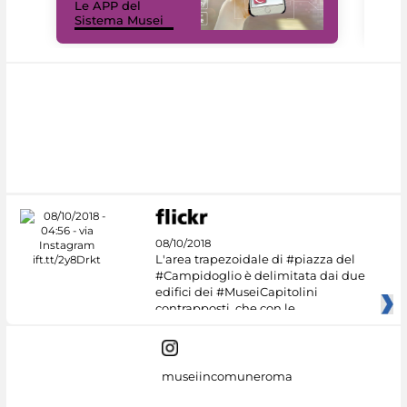
Le APP del
Mus
Sistema Musei
net
08/10/2018
L'area trapezoidale di #piazza del
#Campidoglio è delimitata dai due
edifici dei #MuseiCapitolini
contrapposti, che con le
museiincomuneroma