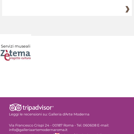
Servizi museali
Leggi le recensioni su:
Galleria d'Arte Moderna
Via Francesco Crispi 24 - 00187 Roma - Tel. 060608 E-mail:
info@galleriaartemodernaroma.it