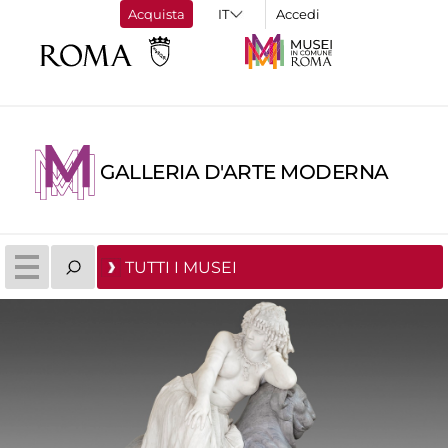
Acquista
Accedi
GALLERIA D'ARTE MODERNA
TUTTI I MUSEI