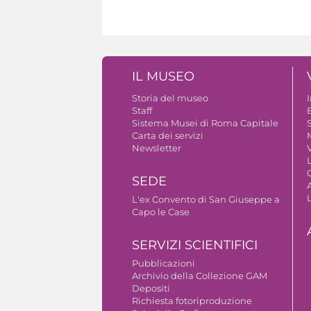
IL MUSEO
Storia del museo
Staff
B
Sistema Musei di Roma Capitale
S
Carta dei servizi
Newsletter
V
SEDE
A
L'ex Convento di San Giuseppe a
Capo le Case
SERVIZI SCIENTIFICI
Pubblicazioni
Archivio della Collezione GAM
Depositi
Richiesta fotoriproduzione