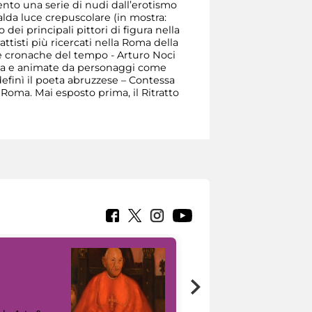
ento una serie di nudi dall’erotismo
alda luce crepuscolare (in mostra:
dei principali pittori di figura nella
ttisti più ricercati nella Roma della
le cronache del tempo - Arturo Noci
 moda e animate da personaggi come
definì il poeta abruzzese – Contessa
 Roma. Mai esposto prima, il Ritratto
7 nuovi in-
painting tour
sulla piattaforma