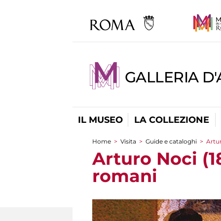
GALLERIA D
IL MUSEO
LA COLLEZIONE
Home
>
Visita
>
Guide e cataloghi
>
Artur
Tu sei qui
Arturo Noci (18
romani