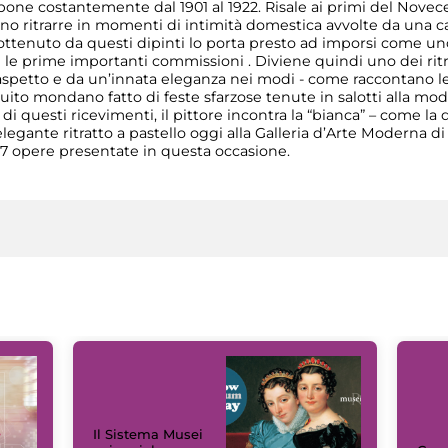
spone costantemente dal 1901 al 1922. Risale ai primi del Novec
ciano ritrarre in momenti di intimità domestica avvolte da una c
o ottenuto da questi dipinti lo porta presto ad imporsi come uno 
 le prime importanti commissioni . Diviene quindi uno dei ritra
’aspetto e da un’innata eleganza nei modi - come raccontano 
circuito mondano fatto di feste sfarzose tenute in salotti alla
i questi ricevimenti, il pittore incontra la “bianca” – come la 
elegante ritratto a pastello oggi alla Galleria d’Arte Moderna di
17 opere presentate in questa occasione.
Il Sistema Musei