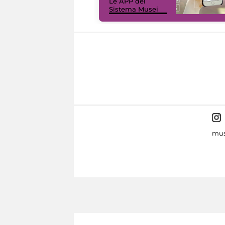
Le APP del
Sistema Musei
mus