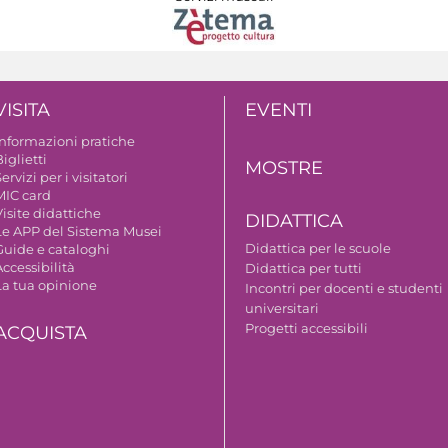
VISITA
EVENTI
Informazioni pratiche
iglietti
MOSTRE
ervizi per i visitatori
MIC card
isite didattiche
DIDATTICA
Le APP del Sistema Musei
Didattica per le scuole
Guide e cataloghi
ccessibilità
Didattica per tutti
La tua opinione
Incontri per docenti e studenti
universitari
Progetti accessibili
ACQUISTA