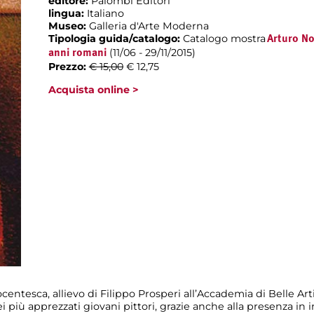
editore:
Palombi Editori
lingua:
Italiano
Museo:
Galleria d'Arte Moderna
Tipologia guida/catalogo:
Catalogo mostra
Arturo Noc
(11/06 - 29/11/2015)
anni romani
Prezzo:
€ 15,00
€ 12,75
Acquista online >
ntesca, allievo di Filippo Prosperi all’Accademia di Belle Art
 più apprezzati giovani pittori, grazie anche alla presenza in 