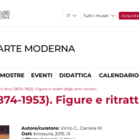
Tutti i musei
Acquist
'ARTE MODERNA
MOSTRE
EVENTI
DIDATTICA
CALENDARIO
o Noci (1874-1953). Figure e ritratti degli anni romani
74-1953). Figure e ritratt
Autore/curatore:
Virno C.; Carrera M.
Dati:
brossura, 2015, ill.