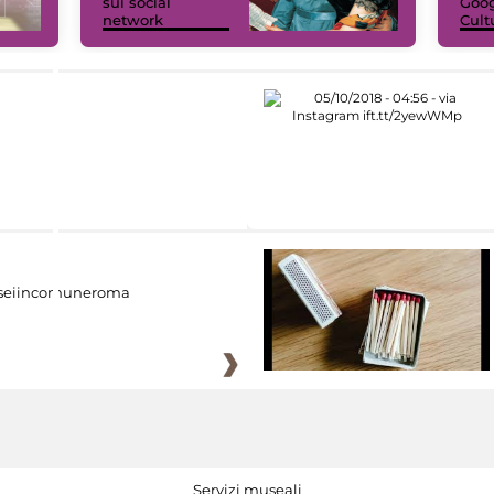
sui social
Goog
network
Cult
eiincomuneroma
Servizi museali