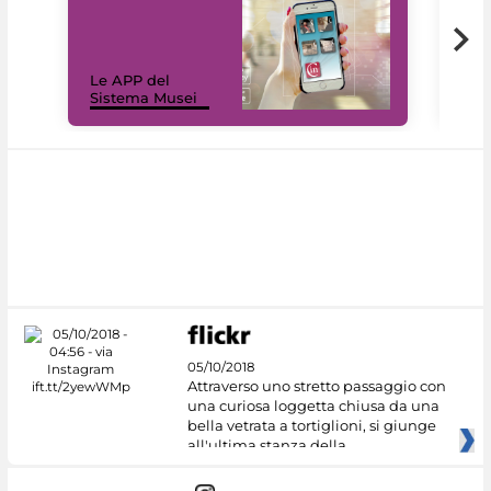
Il 
Le APP del
Mus
Sistema Musei
net
05/10/2018
Attraverso uno stretto passaggio con
una curiosa loggetta chiusa da una
bella vetrata a tortiglioni, si giunge
all'ultima stanza della