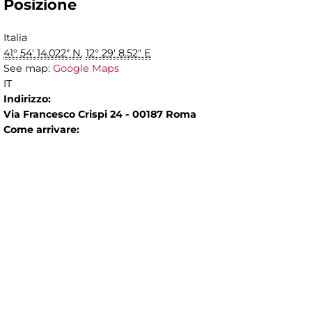
Posizione
Italia
41° 54' 14.022" N
,
12° 29' 8.52" E
See map:
Google Maps
IT
Indirizzo:
Via Francesco Crispi 24 - 00187 Roma
Come arrivare: