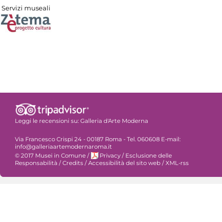
Servizi museali
Leggi le recensioni su:
Galleria d'Arte Moderna
Via Francesco Crispi 24 - 00187 Roma - Tel. 060608 E-mail:
info@galleriaartemodernaroma.it
© 2017 Musei in Comune
/
Privacy
/
Esclusione delle
Responsabilità
/
Credits
/
Accessibilità del sito web
/
XML-rss