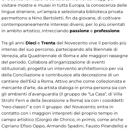
visitare mostre e musei in tutta Europa, la conoscenza delle
lingue straniere, un’ampia e selezionata biblioteca privata
permettono a Nino Bertoletti, fin da giovane, di coltivare
contemporaneamente interessi diversi, per lo più orientati
in ambito artistico, intrecciando
passione
e
professione
.
Tra gli anni
Dieci
e
Trenta
del Novecento vive il periodo più
intenso del suo percorso, partecipando alla Biennale di
Venezia, alla Quadriennale di Roma e alle maggiori rassegne
del periodo. Collabora all'organizzazione di eventi
istituzionali, progetta un intervento architettonico per via
della Conciliazione e contribuisce alla decorazione di un
cantiere dell'E42 a Roma. Attivo anche come collezionista e
mercante d'arte, da artista dialoga in prima persona sia con
gli ambienti d’avanguardia (il gruppo de “La Casa”, di Villa
Strohl Fern e della
Secessione
a Roma) sia con i cosiddetti
“neo-classici” e con il gruppo del
Novecento
; entra in
contatto con i maggiori interpreti del proprio tempo in
campo artistico (Giorgio de Chirico,
in primis
, come anche
Cipriano Efisio Oppo, Armando Spadini, Fausto Pirandello) e