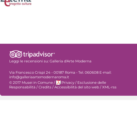
Leggi le recensioni su:
Galleria d'Arte Moderna
Via Francesco Crispi 24 - 00187 Roma - Tel. 060608 E-mail:
info@galleriaartemodernaroma.it
© 2017 Musei in Comune
/
Privacy
/
Esclusione delle
Responsabilità
/
Credits
/
Accessibilità del sito web
/
XML-rss