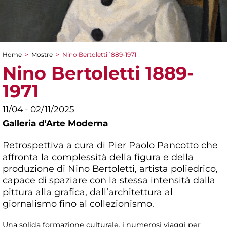
Home
>
Mostre
>
Nino Bertoletti 1889-1971
Tu sei qui
Nino Bertoletti 1889-
1971
11/04 - 02/11/2025
Galleria d'Arte Moderna
Retrospettiva a cura di Pier Paolo Pancotto che
affronta la complessità della figura e della
produzione di Nino Bertoletti, artista poliedrico,
capace di spaziare con la stessa intensità dalla
pittura alla grafica, dall’architettura al
giornalismo fino al collezionismo.
Una solida formazione culturale, i numerosi viaggi per