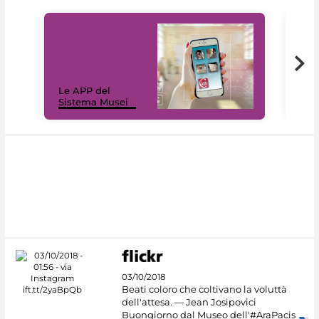
Il 
Le APP del
Mus
Sistema Musei
net
03/10/2018
Beati coloro che coltivano la voluttà
dell'attesa. — Jean Josipovici
Buongiorno dal Museo dell'#AraPacis