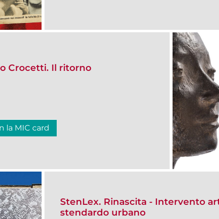
 Crocetti. Il ritorno
n la MIC card
StenLex. Rinascita - Intervento art
stendardo urbano