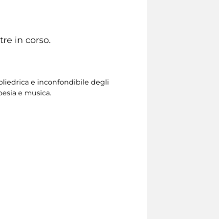
re in corso.
liedrica e inconfondibile degli
poesia e musica.