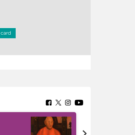
 card
7 nuovi in-