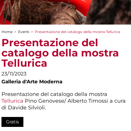
Home
>
Eventi
>
Presentazione del catalogo della mostra Tellurica
Tu sei qui
Presentazione del
catalogo della mostra
Tellurica
23/11/2023
Galleria d'Arte Moderna
Presentazione del catalogo della mostra
Tellurica
Pino Genovese/ Alberto Timossi a cura
di Davide Silvioli.
Gratis