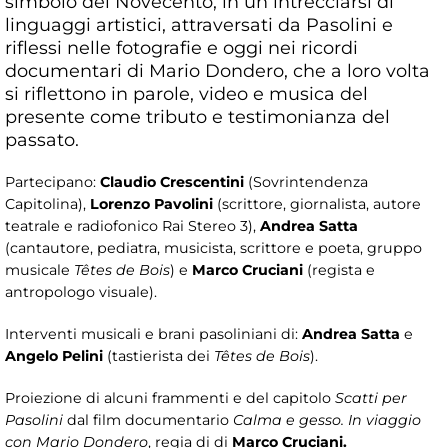
simbolo del Novecento, in un intrecciarsi di
linguaggi artistici, attraversati da Pasolini e
riflessi nelle fotografie e oggi nei ricordi
documentari di Mario Dondero, che a loro volta
si riflettono in parole, video e musica del
presente come tributo e testimonianza del
passato.
Partecipano:
Claudio Crescentini
(Sovrintendenza
Capitolina),
Lorenzo Pavolini
(scrittore, giornalista, autore
teatrale e radiofonico Rai Stereo 3),
Andrea Satta
(cantautore, pediatra, musicista, scrittore e poeta, gruppo
musicale
Têtes de Bois
) e
Marco Cruciani
(regista e
antropologo visuale).
Interventi musicali e brani pasoliniani di:
Andrea Satta
e
Angelo Pelini
(tastierista dei
Têtes de Bois
).
Proiezione di alcuni frammenti e del capitolo
Scatti per
Pasolini
dal film documentario
Calma e gesso. In viaggio
con Mario Dondero
, regia di di
Marco Cruciani.